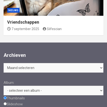
NIEUWS
Vriendschappen
7 september 2025
Silfescian
Archieven
Archieven
Album:
Thumbnails
Slideshow