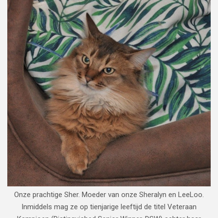
Onze prachtige Sher. Moeder van onze Sheralyn en LeeLoo.
Inmiddels mag ze op tienjarige leeftijd de titel Veteraan