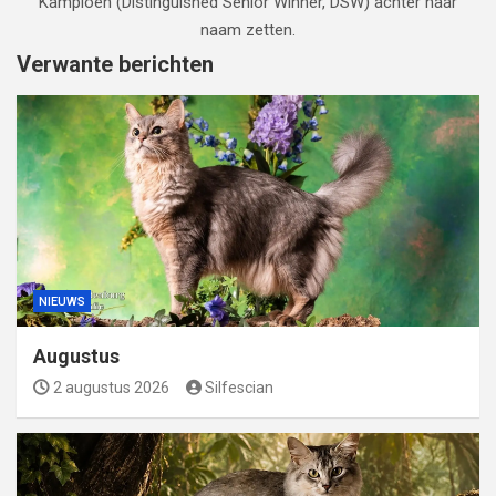
Kampioen (Distinguished Senior Winner, DSW) achter haar
naam zetten.
Verwante berichten
NIEUWS
Augustus
2 augustus 2026
Silfescian