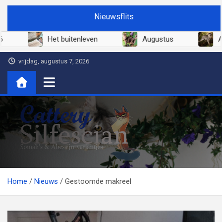
Ga
Nieuwsflits
naar
de
Juni 2026
Het buitenleven
Augustus
inhoud
vrijdag, augustus 7, 2026
Cattery Silfescian
Somali's en soms Abessijn-variantjes
Home
Nieuws
Gestoomde makreel