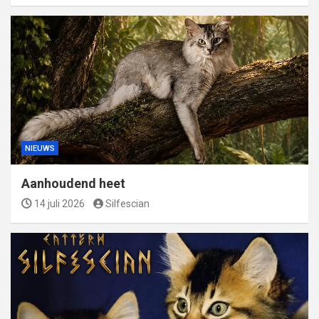
NIEUWS
Aanhoudend heet
14 juli 2026
Silfescian