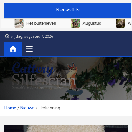
Ga
Nieuwsflits
naar
de
Juni 2026
Het buitenleven
Augustus
inhoud
vrijdag, augustus 7, 2026
Cattery Silfescian
Somali's en soms Abessijn-variantjes
Home
Nieuws
Herkenning