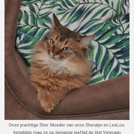
Onze prachtige Sher. Moeder van onze Sheralyn en LeeLoo.
Inmiddels mag ze op tienjarige leeftijd de titel Veteraan