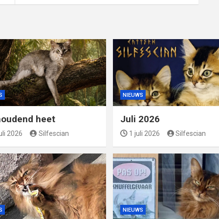
S
NIEUWS
oudend heet
Juli 2026
uli 2026
Silfescian
1 juli 2026
Silfescian
S
NIEUWS