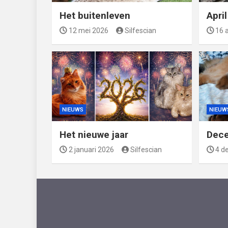
Het buitenleven
Apri
12 mei 2026
Silfescian
16 a
NIEUWS
NIEUW
Het nieuwe jaar
Dec
2 januari 2026
Silfescian
4 d