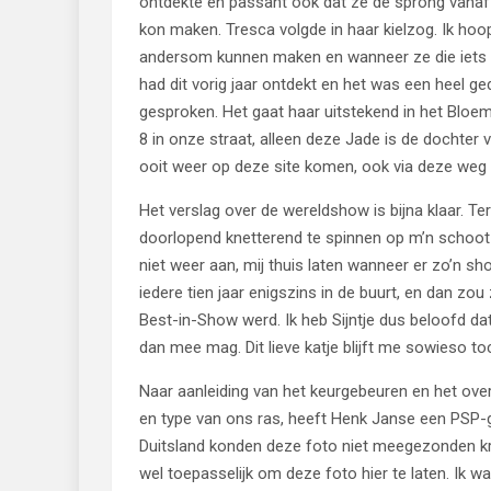
ontdekte en passant ook dat ze de sprong vanaf 
kon maken. Tresca volgde in haar kielzog. Ik hoo
andersom kunnen maken en wanneer ze die iets h
had dit vorig jaar ontdekt en het was een heel g
gesproken. Het gaat haar uitstekend in het Bloem
8 in onze straat, alleen deze Jade is de dochter 
ooit weer op deze site komen, ook via deze weg har
Het verslag over de wereldshow is bijna klaar. Te
doorlopend knetterend te spinnen op m’n schoot 
niet weer aan, mij thuis laten wanneer er zo’n sh
iedere tien jaar enigszins in de buurt, en dan zou
Best-in-Show werd. Ik heb Sijntje dus beloofd dat
dan mee mag. Dit lieve katje blijft me sowieso 
Naar aanleiding van het keurgebeuren en het ov
en type van ons ras, heeft Henk Janse een PSP-
Duitsland konden deze foto niet meegezonden krij
wel toepasselijk om deze foto hier te laten. Ik w