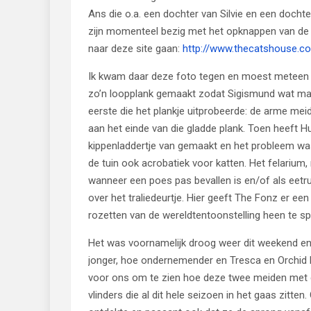
Ans die o.a. een dochter van Silvie en een dochte
zijn momenteel bezig met het opknappen van de k
naar deze site gaan:
http://www.thecatshouse.c
Ik kwam daar deze foto tegen en moest meteen den
zo’n loopplank gemaakt zodat Sigismund wat makk
eerste die het plankje uitprobeerde: de arme mei
aan het einde van die gladde plank. Toen heeft Hu
kippenladdertje van gemaakt en het probleem was 
de tuin ook acrobatiek voor katten. Het felarium
wanneer een poes pas bevallen is en/of als eetrui
over het traliedeurtje. Hier geeft The Fonz er 
rozetten van de wereldtentoonstelling heen te sp
Het was voornamelijk droog weer dit weekend en
jonger, hoe ondernemender en Tresca en Orchid h
voor ons om te zien hoe deze twee meiden met e
vlinders die al dit hele seizoen in het gaas zitten