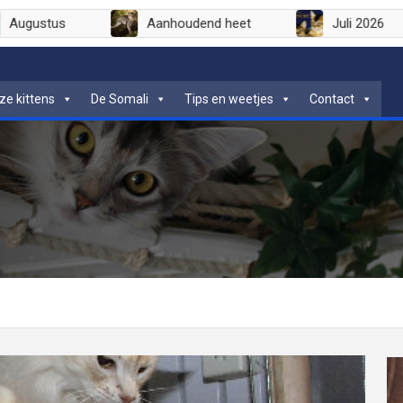
Augustus
Aanhoudend heet
Jul
ze kittens
De Somali
Tips en weetjes
Contact