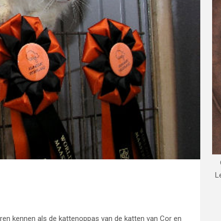
L
leren kennen als de kattenoppas van de katten van Cor en