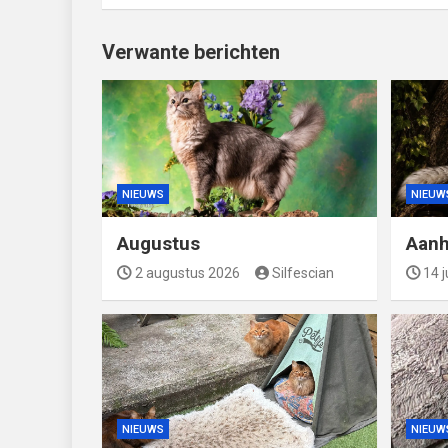
Verwante berichten
NIEUWS
NIEUW
Augustus
Aanh
2 augustus 2026
Silfescian
14 j
NIEUWS
NIEUW