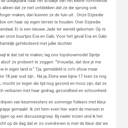
de uitkijkplank naar het afdakje van het kleine rommelhok
p alleen dat ze niet ontdekken dat ze die sprong ook
oger maken, dan kunnen ze de tuin uit… Onze Dzjeedie
edoe om haar op eigen terrein te houden. Over Dzjeedie
endaal. Er is een nieuwe Jade ter wereld gekomen. Op nr.
van onze buurtjes Eva en Gabi. Voor het geval Eva en Gabi
telijk gefeliciteerd met jullie dochter.
rwijl ik dat zat te maken, lag ons topshowmodel Sijntje
alsof ze probeert te zeggen: “Vrouwtje, dat doe je me
ow in eigen land is.” Tja, gemiddeld is zo’n show maar
 ze 18 jaar oud zijn… Na ja, Elvira was bijna 17 toen ze nog
, mocht ze tegen die tijd nog gezond en mooi zijn, dat ze
toch verbazen met haar gedrag, gezondheid en schoonheid.
erdrijven van keurmeesters en sommige fokkers met kleur
grapje gemaakt. Ik zet hem even hier want de mensen in
gen op een discussiegroep. Bij nader inzien vind ik het
acht op de dag dat er zo overdreven is met de kleur dat we