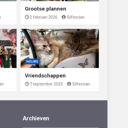
Grootse plannen
n
2 februari 2026
Silfescian
NIEUWS
Vriendschappen
ian
7 september 2025
Silfescian
Archieven