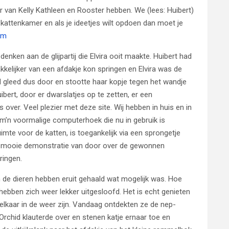
r van Kelly Kathleen en Rooster hebben. We (lees: Huibert)
attenkamer en als je ideetjes wilt opdoen dan moet je
om
ken aan de glijpartij die Elvira ooit maakte. Huibert had
elijker van een afdakje kon springen en Elvira was de
d gleed dus door en stootte haar kopje tegen het wandje
ibert, door er dwarslatjes op te zetten, er een
over. Veel plezier met deze site. Wij hebben in huis en in
, m’n voormalige computerhoek die nu in gebruik is
mte voor de katten, is toegankelijk via een sprongetje
een mooie demonstratie van door over de gewonnen
ringen.
 de dieren hebben eruit gehaald wat mogelijk was. Hoe
ebben zich weer lekker uitgesloofd. Het is echt genieten
lkaar in de weer zijn. Vandaag ontdekten ze de nep-
. Orchid klauterde over en stenen katje ernaar toe en