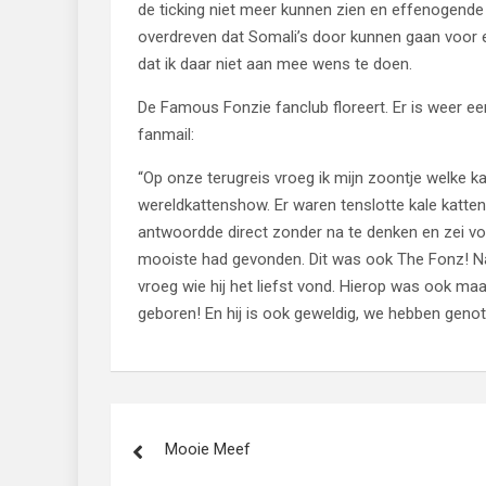
de ticking niet meer kunnen zien en effenogende
overdreven dat Somali’s door kunnen gaan voor e
dat ik daar niet aan mee wens te doen.
De Famous Fonzie fanclub floreert. Er is weer een
fanmail:
“Op onze terugreis vroeg ik mijn zoontje welke k
wereldkattenshow. Er waren tenslotte kale katten, 
antwoordde direct zonder na te denken en zei vo
mooiste had gevonden. Dit was ook The Fonz! Na
vroeg wie hij het liefst vond. Hierop was ook ma
geboren! En hij is ook geweldig, we hebben genot
Bericht
Mooie Meef
navigatie