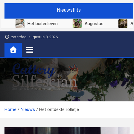
Ga
Nieuwsflits
naar
de
Juni 2026
Het buitenleven
Augustus
inhoud
zaterdag, augustus 8, 2026
Cattery Silfescian
Somali's en soms Abessijn-variantjes
Home
Nieuws
Het ontdekte rolletje