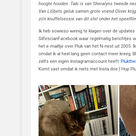
hoogte houden. Taki is van Sheralyns tweede nestj
Van Lilibets geluk samen grote vriend Oliver krij
zo’n knuffelsessie van dit stel onder het speelfilm
Ik heb sowieso weinig te klagen over de updates o
SilfescianFacebook waar regelmatig berichtjes wo
het e-mailtje over Pluk van het N-nest uit 2005. I
omdat ik al heel lang geen contact meer kreeg. Blij
zelfs een eigen Instagramaccount heeft:
Plukth
Komt vast omdat ik niets met Insta doe.) Hup Plu