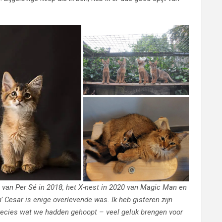
t van Per Sé in 2018, het X-nest in 2020 van Magic Man en
’ Cesar is enige overlevende was. Ik heb gisteren zijn
precies wat we hadden gehoopt – veel geluk brengen voor