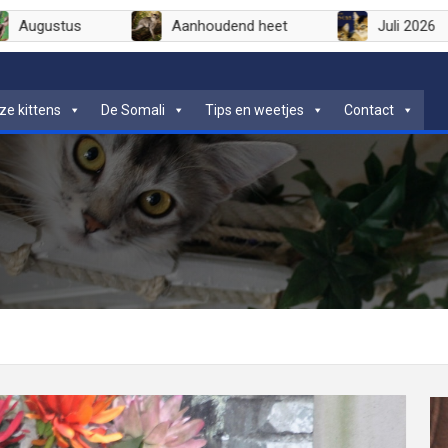
n
Augustus
Aanhoudend heet
ze kittens
De Somali
Tips en weetjes
Contact