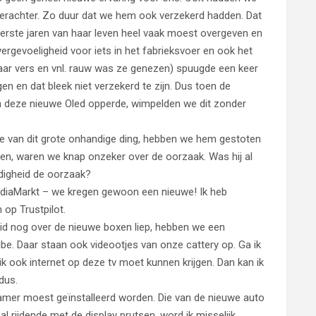
 erachter. Zo duur dat we hem ook verzekerd hadden. Dat
 eerste jaren van haar leven heel vaak moest overgeven en
ergevoeligheid voor iets in het fabrieksvoer en ook het
naar vers en vnl. rauw was ze genezen) spuugde een keer
gen en dat bleek niet verzekerd te zijn. Dus toen de
an deze nieuwe Oled opperde, wimpelden we dit zonder
atie van dit grote onhandige ding, hebben we hem gestoten
gen, waren we knap onzeker over de oorzaak. Was hij al
digheid de oorzaak?
MediaMarkt – we kregen gewoon een nieuwe! Ik heb
 op Trustpilot.
uid nog over de nieuwe boxen liep, hebben we een
e. Daar staan ook videootjes van onze cattery op. Ga ik
 ik ook internet op deze tv moet kunnen krijgen. Dan kan ik
 dus.
skamer moest geïnstalleerd worden. Die van de nieuwe auto
 rijdende met de display prutsen, word ik misselijk.