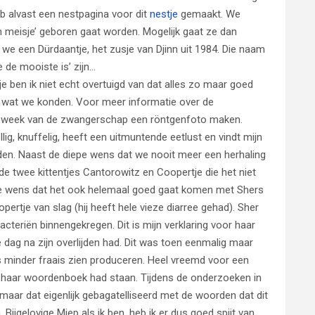
 heb alvast een nestpagina voor dit
nestje
gemaakt. We
en meisje’ geboren gaat worden. Mogelijk gaat ze dan
 we een Dürdaantje, het zusje van Djinn uit 1984. Die naam
ie de mooiste is’ zijn…
 ben ik niet echt overtuigd van dat alles zo maar goed
n wat we konden. Voor meer informatie over de
de week van de zwangerschap een röntgenfoto maken.
ig, knuffelig, heeft een uitmuntende eetlust en vindt mijn
eden. Naast de diepe wens dat we nooit meer een herhaling
de twee kittentjes Cantorowitz en Coopertje die het niet
de wens dat het ook helemaal goed gaat komen met Shers
pertje van slag (hij heeft hele vieze diarree gehad). Sher
acteriën binnengekregen. Dit is mijn verklaring voor haar
e dag na zijn overlijden had. Dit was toen eenmalig maar
 minder fraais zien produceren. Heel vreemd voor een
in haar woordenboek had staan. Tijdens de onderzoeken in
ar dat eigenlijk gebagatelliseerd met de woorden dat dit
Bijgelovige Miep als ik ben, heb ik er dus goed spijt van