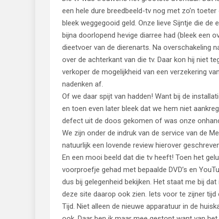
een hele dure breedbeeld-tv nog met zo’n toeter
bleek weggegooid geld. Onze lieve Sijntje die de
bijna doorlopend hevige diarree had (bleek een ov
dieetvoer van de dierenarts. Na overschakeling 
over de achterkant van die tv. Daar kon hij niet te
verkoper de mogelijkheid van een verzekering v
nadenken af.
Of we daar spijt van hadden! Want bij de install
en toen even later bleek dat we hem niet aankre
defect uit de doos gekomen of was onze onhan
We zijn onder de indruk van de service van de 
natuurlijk een lovende review hierover geschreven
En een mooi beeld dat die tv heeft! Toen het gel
voorproefje gehad met bepaalde DVD’s en YouTub
dus bij gelegenheid bekijken. Het staat me bij dat
deze site daarop ook zien. Iets voor te zijner tijd
Tijd. Niet alleen de nieuwe apparatuur in de hui
ook. Daar ben ik maar mee gestopt want van het al