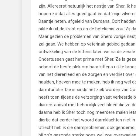
zijn. Allereerst natuurlijk het nestje van Sher. Ik
hopen zo dat alles goed gaat en dat ‘mijn zilver
Daantje heten, afgeleid van Durdana. Ooit hadden
pikte ik uit de krant op en de betekenis zou ‘Zij d
Maar gezien de problemen van Shers vorige nestje
zal gaan. We hebben op veterinair gebied gedaa
ontwikkeling van de kittens laten we na de zes
Ondertussen gaat het prima met Sher. Ze is gezell
schoot de beste plek om haar kittens uit te bro
van het dierenleed en de zorgen en verdriet over 
haalden, hoeven mee te maken, heb ik nog wel 
darmfunctie. Die is sinds het ziek worden van Coo
heeft toen tijdens de verzorging vast verkeerde b
diarree-aanval met behoorlijk veel bloed die ze d
daarna heb ik Sher toch nog meerdere malen iets
diertje dat eerder het woord darmklachten niet 
Utrecht heb ik die darmproblemen ook genoemd ma
bij zo’n gezonde sterke poes wel zou overwaaien. 