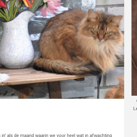
L
in’ als de maand waarin we voor heel wat in afwachting