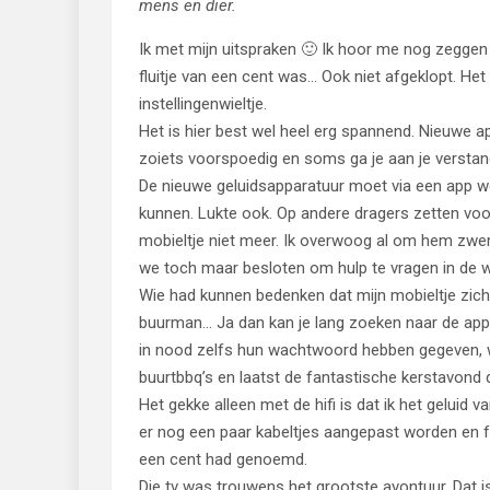
mens en dier.
Ik met mijn uitspraken 🙂 Ik hoor me nog zeggen da
fluitje van een cent was… Ook niet afgeklopt. Het
instellingenwieltje.
Het is hier best wel heel erg spannend. Nieuwe 
zoiets voorspoedig en soms ga je aan je verstand
De nieuwe geluidsapparatuur moet via een app 
kunnen. Lukte ook. Op andere dragers zetten voo
mobieltje niet meer. Ik overwoog al om hem zwem
we toch maar besloten om hulp te vragen in de 
Wie had kunnen bedenken dat mijn mobieltje zic
buurman… Ja dan kan je lang zoeken naar de appar
in nood zelfs hun wachtwoord hebben gegeven, we
buurtbbq’s en laatst de fantastische kerstavond 
Het gekke alleen met de hifi is dat ik het geluid
er nog een paar kabeltjes aangepast worden en foe
een cent had genoemd.
Die tv was trouwens het grootste avontuur. Dat 