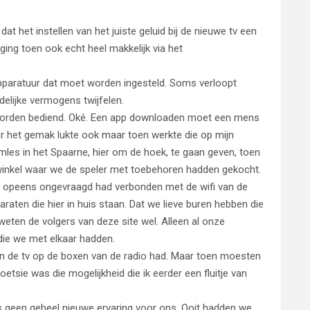
t het instellen van het juiste geluid bij de nieuwe tv een
 ging toen ook echt heel makkelijk via het
apparatuur dat moet worden ingesteld. Soms verloopt
elijke vermogens twijfelen.
worden bediend. Oké. Een app downloaden moet een mens
r het gemak lukte ook maar toen werkte die op mijn
les in het Spaarne, hier om de hoek, te gaan geven, toen
winkel waar we de speler met toebehoren hadden gekocht.
h opeens ongevraagd had verbonden met de wifi van de
aten die hier in huis staan. Dat we lieve buren hebben die
ten de volgers van deze site wel. Alleen al onze
die we met elkaar hadden.
 van de tv op de boxen van de radio had. Maar toen moesten
tsie was die mogelijkheid die ik eerder een fluitje van
is geen geheel nieuwe ervaring voor ons. Ooit hadden we