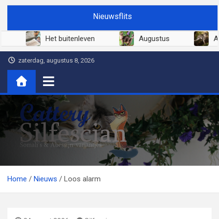
Ga
Nieuwsflits
naar
de
Juni 2026
Het buitenleven
Augustus
inhoud
zaterdag, augustus 8, 2026
Cattery Silfescian
Somali's en soms Abessijn-variantjes
Home
Nieuws
Loos alarm