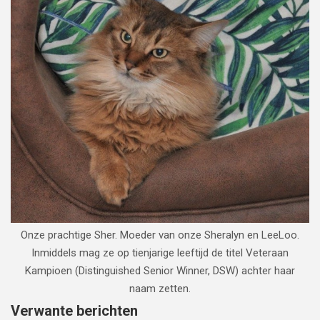
Onze prachtige Sher. Moeder van onze Sheralyn en LeeLoo.
Inmiddels mag ze op tienjarige leeftijd de titel Veteraan
Kampioen (Distinguished Senior Winner, DSW) achter haar
naam zetten.
Verwante berichten