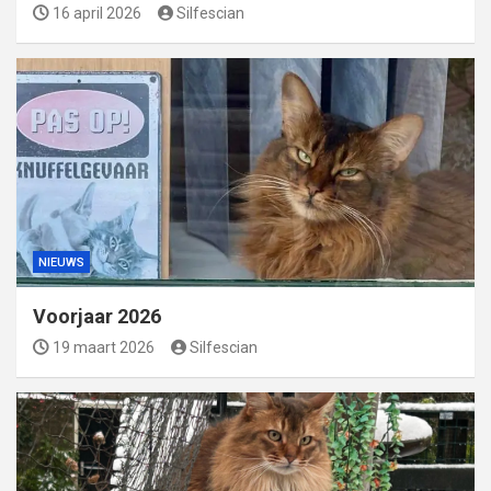
16 april 2026
Silfescian
NIEUWS
Voorjaar 2026
19 maart 2026
Silfescian