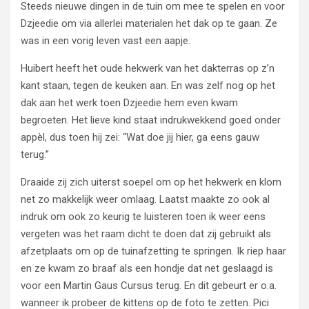
Steeds nieuwe dingen in de tuin om mee te spelen en voor
Dzjeedie om via allerlei materialen het dak op te gaan. Ze
was in een vorig leven vast een aapje.
Huibert heeft het oude hekwerk van het dakterras op z’n
kant staan, tegen de keuken aan. En was zelf nog op het
dak aan het werk toen Dzjeedie hem even kwam
begroeten. Het lieve kind staat indrukwekkend goed onder
appèl, dus toen hij zei: “Wat doe jij hier, ga eens gauw
terug.”
Draaide zij zich uiterst soepel om op het hekwerk en klom
net zo makkelijk weer omlaag. Laatst maakte zo ook al
indruk om ook zo keurig te luisteren toen ik weer eens
vergeten was het raam dicht te doen dat zij gebruikt als
afzetplaats om op de tuinafzetting te springen. Ik riep haar
en ze kwam zo braaf als een hondje dat net geslaagd is
voor een Martin Gaus Cursus terug. En dit gebeurt er o.a.
wanneer ik probeer de kittens op de foto te zetten. Pici