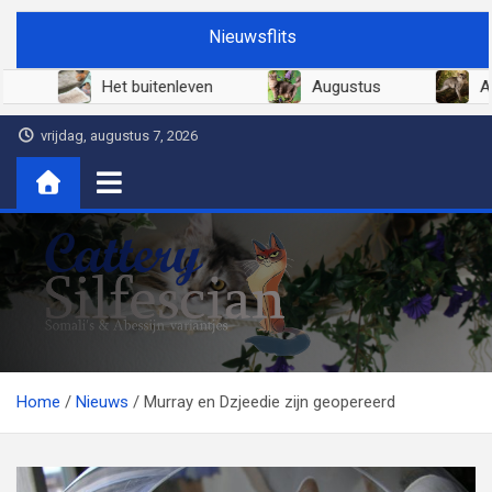
Ga
Nieuwsflits
naar
de
Juni 2026
Het buitenleven
Augustus
inhoud
vrijdag, augustus 7, 2026
Cattery Silfescian
Somali's en soms Abessijn-variantjes
Home
Nieuws
Murray en Dzjeedie zijn geopereerd