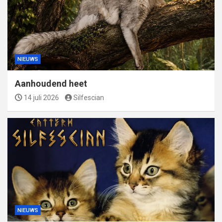
NIEUWS
Aanhoudend heet
14 juli 2026
Silfescian
NIEUWS