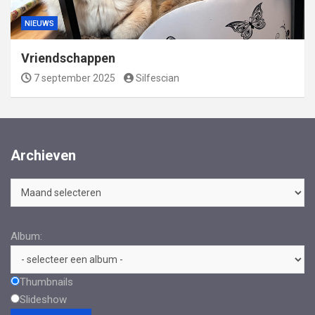
NIEUWS
Vriendschappen
7 september 2025
Silfescian
Archieven
Archieven
Album:
Thumbnails
Slideshow