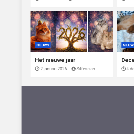
NIEUWS
NIEUW
Het nieuwe jaar
Dec
2 januari 2026
Silfescian
4 d