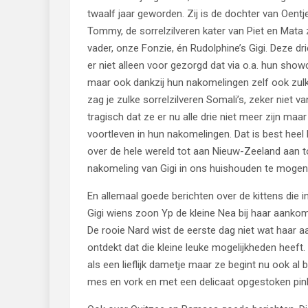
twaalf jaar geworden. Zij is de dochter van Oent
Tommy, de sorrelzilveren kater van Piet en Mata
vader, onze Fonzie, én Rudolphine’s Gigi. Deze dr
er niet alleen voor gezorgd dat via o.a. hun sho
maar ook dankzij hun nakomelingen zelf ook zulke f
zag je zulke sorrelzilveren Somali’s, zeker niet v
tragisch dat ze er nu alle drie niet meer zijn m
voortleven in hun nakomelingen. Dat is best heel
over de hele wereld tot aan Nieuw-Zeeland aan to
nakomeling van Gigi in ons huishouden te moge
En allemaal goede berichten over de kittens die i
Gigi wiens zoon Yp de kleine Nea bij haar aankom
De rooie Nard wist de eerste dag niet wat haar a
ontdekt dat die kleine leuke mogelijkheden heeft. B
als een lieflijk dametje maar ze begint nu ook al 
mes en vork en met een delicaat opgestoken pink