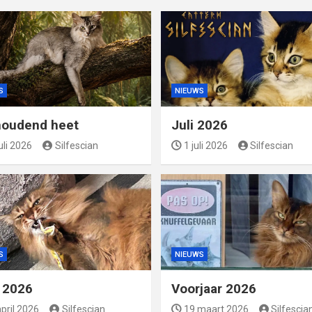
S
NIEUWS
oudend heet
Juli 2026
uli 2026
Silfescian
1 juli 2026
Silfescian
S
NIEUWS
l 2026
Voorjaar 2026
pril 2026
Silfescian
19 maart 2026
Silfescia