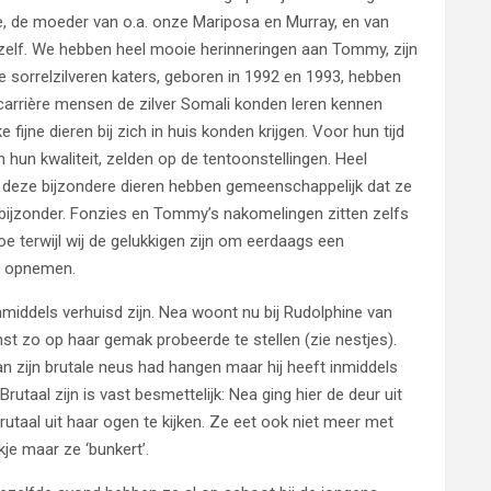
je, de moeder van o.a. onze Mariposa en Murray, en van
 zelf. We hebben heel mooie herinneringen aan Tommy, zijn
ie sorrelzilveren katers, geboren in 1992 en 1993, hebben
wcarrière mensen de zilver Somali konden leren kennen
ijne dieren bij zich in huis konden krijgen. Voor hun tijd
an hun kwaliteit, zelden op de tentoonstellingen. Heel
aar deze bijzondere dieren hebben gemeenschappelijk dat ze
 bijzonder. Fonzies en Tommy’s nakomelingen zitten zelfs
e terwijl wij de gelukkigen zijn om eerdaags een
n opnemen.
nmiddels verhuisd zijn. Nea woont nu bij Rudolphine van
st zo op haar gemak probeerde te stellen (zie nestjes).
an zijn brutale neus had hangen maar hij heeft inmiddels
rutaal zijn is vast besmettelijk: Nea ging hier de deur uit
brutaal uit haar ogen te kijken. Ze eet ook niet meer met
je maar ze ‘bunkert’.