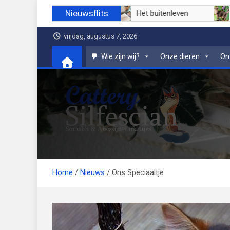
Ga
Nieuwsflits
Juli 2026
Juni 2026
Het buitenleven
naar
de
vrijdag, augustus 7, 2026
inhoud
Wie zijn wij?
Onze dieren
On
Cattery Silfescian
Somali's en soms Abessijn-variantjes
Home
Nieuws
Ons Speciaaltje