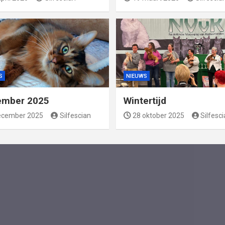
S
NIEUWS
ember 2025
Wintertijd
ecember 2025
Silfescian
28 oktober 2025
Silfesc