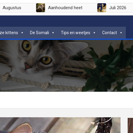
Augustus
Aanhoudend heet
Juli
ze kittens
De Somali
Tips en weetjes
Contact