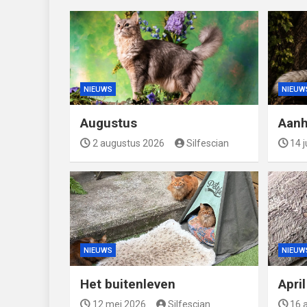
NIEUWS
NIEUW
Augustus
Aanh
2 augustus 2026
Silfescian
14 j
NIEUWS
NIEUW
Het buitenleven
Apri
12 mei 2026
Silfescian
16 a