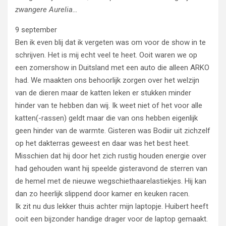
zwangere Aurelia…
9 september
Ben ik even blij dat ik vergeten was om voor de show in te
schrijven. Het is mij echt veel te heet. Ooit waren we op
een zomershow in Duitsland met een auto die alleen ARKO
had. We maakten ons behoorlijk zorgen over het welzijn
van de dieren maar de katten leken er stukken minder
hinder van te hebben dan wij. Ik weet niet of het voor alle
katten(-rassen) geldt maar die van ons hebben eigenlijk
geen hinder van de warmte. Gisteren was Bodiir uit zichzelf
op het dakterras geweest en daar was het best heet.
Misschien dat hij door het zich rustig houden energie over
had gehouden want hij speelde gisteravond de sterren van
de hemel met de nieuwe wegschiethaarelastiekjes. Hij kan
dan zo heerlijk slippend door kamer en keuken racen.
Ik zit nu dus lekker thuis achter mijn laptopje. Huibert heeft
ooit een bijzonder handige drager voor de laptop gemaakt.