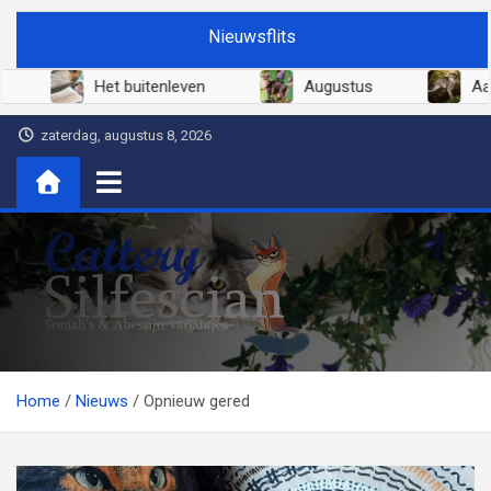
Ga
Nieuwsflits
naar
de
Juni 2026
Het buitenleven
Au
inhoud
zaterdag, augustus 8, 2026
Cattery Silfescian
Somali's en soms Abessijn-variantjes
Home
Nieuws
Opnieuw gered