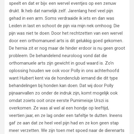
speelt en dat er bijv. een wervel eventjes op een zenuw
drukt. Ik heb dat namelijk zelf. Jarenlang heel veel pijn
gehad in een arm. Soms verdraaide ik iets en dan was
Leiden in last en schoot de pijn via mijn nek omhoog. Die
pijn was niet te doen. Door het rechtzetten van een wervel
door een orthomanueel arts is dit gelukkig goed gekomen.
De hernia zit er nog maar de hinder erdoor is nu geen groot
probleem. De behandelend neuroloog vond dat die
orthomanuele arts zijn gewicht in goud waard is. Zo’n
oplossing houden we ook voor Polly in ons achterhoofd
want Huibert kent via de hondenclub iemand die dit type
behandelingen bij honden kan doen. Dat wij door Polly
pijnaanvallen zo onder de indruk zijn, komt mogelijk ook
omdat zoiets ooit onze eerste Pumimeisje Urszi is
overkomen. Ze was al wel al een hondje op leeftijd,
veertien jaar, en ze lag onder een tafeltje te dutten. Ineens
gaf ze aan dat ze heel veel pijn had en ze kon geen stap
meer verzetten. We zijn toen met spoed naar de dierenarts