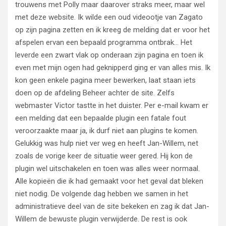
trouwens met Polly maar daarover straks meer, maar wel
met deze website. Ik wilde een oud videootje van Zagato
op zijn pagina zetten en ik kreeg de melding dat er voor het
afspelen ervan een bepaald programma ontbrak… Het
leverde een zwart vlak op onderaan zijn pagina en toen ik
even met mijn ogen had geknipperd ging er van alles mis. Ik
kon geen enkele pagina meer bewerken, laat staan iets
doen op de afdeling Beheer achter de site. Zelfs
webmaster Victor tastte in het duister. Per e-mail kwam er
een melding dat een bepaalde plugin een fatale fout
veroorzaakte maar ja, ik durf niet aan plugins te komen.
Gelukkig was hulp niet ver weg en heeft Jan-Willem, net
zoals de vorige keer de situatie weer gered. Hij kon de
plugin wel uitschakelen en toen was alles weer normaal.
Alle kopieën die ik had gemaakt voor het geval dat bleken
niet nodig. De volgende dag hebben we samen in het
administratieve deel van de site bekeken en zag ik dat Jan-
Willem de bewuste plugin verwijderde. De rest is ook