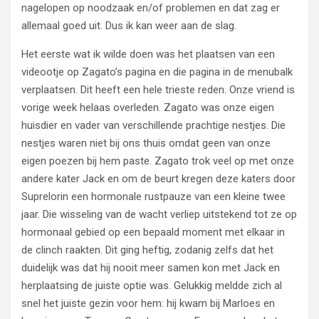
nagelopen op noodzaak en/of problemen en dat zag er
allemaal goed uit. Dus ik kan weer aan de slag.
Het eerste wat ik wilde doen was het plaatsen van een
videootje op Zagato’s pagina en die pagina in de menubalk
verplaatsen. Dit heeft een hele trieste reden. Onze vriend is
vorige week helaas overleden. Zagato was onze eigen
huisdier en vader van verschillende prachtige nestjes. Die
nestjes waren niet bij ons thuis omdat geen van onze
eigen poezen bij hem paste. Zagato trok veel op met onze
andere kater Jack en om de beurt kregen deze katers door
Suprelorin een hormonale rustpauze van een kleine twee
jaar. Die wisseling van de wacht verliep uitstekend tot ze op
hormonaal gebied op een bepaald moment met elkaar in
de clinch raakten. Dit ging heftig, zodanig zelfs dat het
duidelijk was dat hij nooit meer samen kon met Jack en
herplaatsing de juiste optie was. Gelukkig meldde zich al
snel het juiste gezin voor hem: hij kwam bij Marloes en