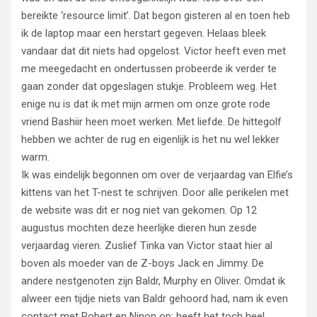
bereikte ‘resource limit’. Dat begon gisteren al en toen heb
ik de laptop maar een herstart gegeven. Helaas bleek
vandaar dat dit niets had opgelost. Victor heeft even met
me meegedacht en ondertussen probeerde ik verder te
gaan zonder dat opgeslagen stukje. Probleem weg. Het
enige nu is dat ik met mijn armen om onze grote rode
vriend Bashiir heen moet werken. Met liefde. De hittegolf
hebben we achter de rug en eigenlijk is het nu wel lekker
warm.
Ik was eindelijk begonnen om over de verjaardag van Elfie’s
kittens van het T-nest te schrijven. Door alle perikelen met
de website was dit er nog niet van gekomen. Op 12
augustus mochten deze heerlijke dieren hun zesde
verjaardag vieren. Zuslief Tinka van Victor staat hier al
boven als moeder van de Z-boys Jack en Jimmy. De
andere nestgenoten zijn Baldr, Murphy en Oliver. Omdat ik
alweer een tijdje niets van Baldr gehoord had, nam ik even
contact met Robert en Ninon op: heeft het toch heel