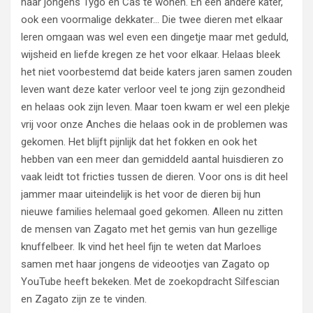
haar jongens Tygo en Cas te wonen. En een andere kater,
ook een voormalige dekkater… Die twee dieren met elkaar
leren omgaan was wel even een dingetje maar met geduld,
wijsheid en liefde kregen ze het voor elkaar. Helaas bleek
het niet voorbestemd dat beide katers jaren samen zouden
leven want deze kater verloor veel te jong zijn gezondheid
en helaas ook zijn leven. Maar toen kwam er wel een plekje
vrij voor onze Anches die helaas ook in de problemen was
gekomen. Het blijft pijnlijk dat het fokken en ook het
hebben van een meer dan gemiddeld aantal huisdieren zo
vaak leidt tot fricties tussen de dieren. Voor ons is dit heel
jammer maar uiteindelijk is het voor de dieren bij hun
nieuwe families helemaal goed gekomen. Alleen nu zitten
de mensen van Zagato met het gemis van hun gezellige
knuffelbeer. Ik vind het heel fijn te weten dat Marloes
samen met haar jongens de videootjes van Zagato op
YouTube heeft bekeken. Met de zoekopdracht Silfescian
en Zagato zijn ze te vinden.