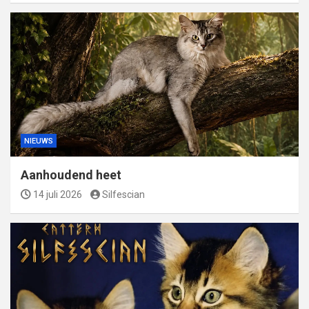
NIEUWS
Aanhoudend heet
14 juli 2026
Silfescian