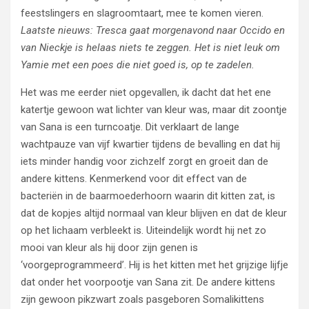
feestslingers en slagroomtaart, mee te komen vieren.
Laatste nieuws: Tresca gaat morgenavond naar Occido en
van Nieckje is helaas niets te zeggen. Het is niet leuk om
Yamie met een poes die niet goed is, op te zadelen.
Het was me eerder niet opgevallen, ik dacht dat het ene
katertje gewoon wat lichter van kleur was, maar dit zoontje
van Sana is een turncoatje. Dit verklaart de lange
wachtpauze van vijf kwartier tijdens de bevalling en dat hij
iets minder handig voor zichzelf zorgt en groeit dan de
andere kittens. Kenmerkend voor dit effect van de
bacteriën in de baarmoederhoorn waarin dit kitten zat, is
dat de kopjes altijd normaal van kleur blijven en dat de kleur
op het lichaam verbleekt is. Uiteindelijk wordt hij net zo
mooi van kleur als hij door zijn genen is
‘voorgeprogrammeerd’. Hij is het kitten met het grijzige lijfje
dat onder het voorpootje van Sana zit. De andere kittens
zijn gewoon pikzwart zoals pasgeboren Somalikittens