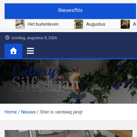
Ga
Nieuwsflits
naar
de
Juni 2026
Het buitenleven
Augustus
inhoud
zondag, augustus 9, 2026
Cattery Silfescian
Somali's en soms Abessijn-variantjes
Home
Nieuws
Sher is vandaag jarig!