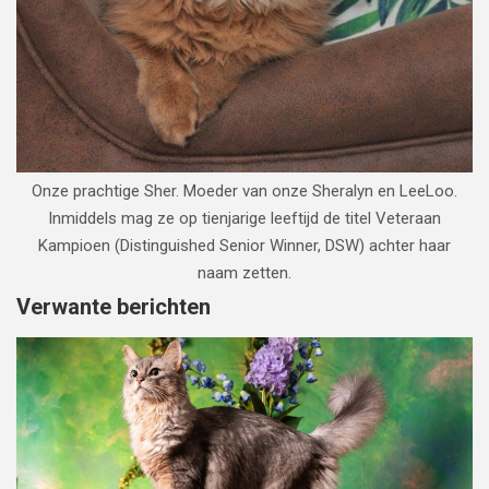
Onze prachtige Sher. Moeder van onze Sheralyn en LeeLoo.
Inmiddels mag ze op tienjarige leeftijd de titel Veteraan
Kampioen (Distinguished Senior Winner, DSW) achter haar
naam zetten.
Verwante berichten