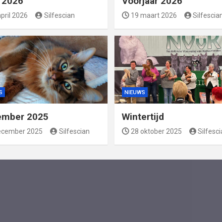
l 2026
Voorjaar 2026
pril 2026
Silfescian
19 maart 2026
Silfescia
S
NIEUWS
ember 2025
Wintertijd
ecember 2025
Silfescian
28 oktober 2025
Silfesc