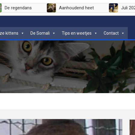
De regendans
Aanhoudend heet
ze kittens
De Somali
Tips en weetjes
Contact