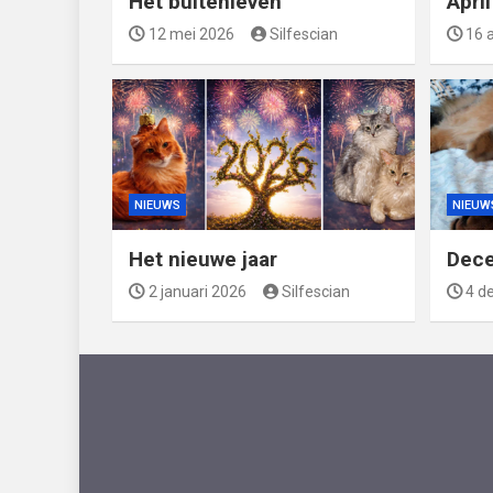
Het buitenleven
Apri
12 mei 2026
Silfescian
16 a
NIEUWS
NIEUW
Het nieuwe jaar
Dec
2 januari 2026
Silfescian
4 d