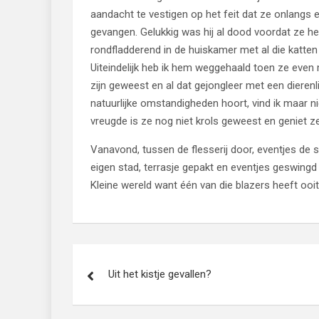
aandacht te vestigen op het feit dat ze onlang
gevangen. Gelukkig was hij al dood voordat ze h
rondfladderend in de huiskamer met al die katten 
Uiteindelijk heb ik hem weggehaald toen ze even 
zijn geweest en al dat gejongleer met een dierenl
natuurlijke omstandigheden hoort, vind ik maar n
vreugde is ze nog niet krols geweest en geniet ze
Vanavond, tussen de flesserij door, eventjes de s
eigen stad, terrasje gepakt en eventjes geswingd
Kleine wereld want één van die blazers heeft ooit
Bericht
Uit het kistje gevallen?
navigatie