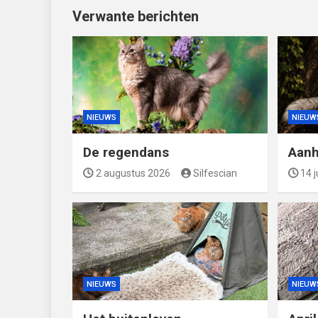
Verwante berichten
NIEUWS
NIEUW
De regendans
Aanh
2 augustus 2026
Silfescian
14 j
NIEUWS
NIEUW