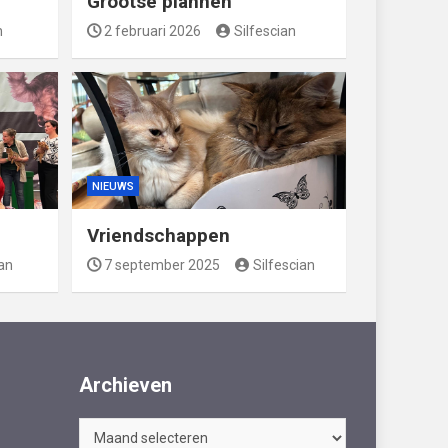
Grootse plannen
n
2 februari 2026
Silfescian
NIEUWS
Vriendschappen
ian
7 september 2025
Silfescian
Archieven
Archieven