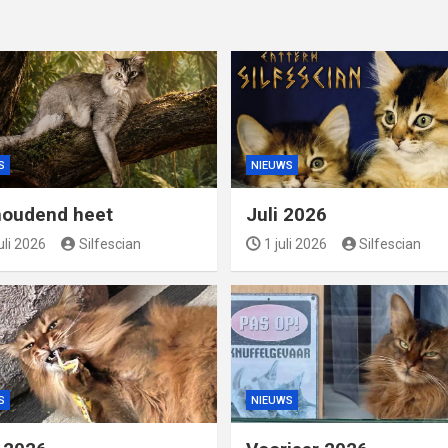
S
NIEUWS
oudend heet
Juli 2026
uli 2026
Silfescian
1 juli 2026
Silfescian
S
NIEUWS