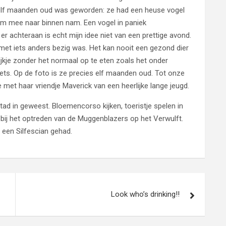
s elf maanden oud was geworden: ze had een heuse vogel
em mee naar binnen nam. Een vogel in paniek
er achteraan is echt mijn idee niet van een prettige avond.
met iets anders bezig was. Het kan nooit een gezond dier
ijkje zonder het normaal op te eten zoals het onder
iets. Op de foto is ze precies elf maanden oud. Tot onze
 met haar vriendje Maverick van een heerlijke lange jeugd.
tad in geweest. Bloemencorso kijken, toeristje spelen in
 bij het optreden van de Muggenblazers op het Verwulft.
 een Silfescian gehad.
Look who’s drinking!!