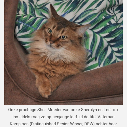
Onze prachtige Sher. Moeder van onze Sheralyn en LeeLoo.
Inmiddels mag ze op tienjarige leeftijd de titel Veteraan
Kampioen (Distinguished Senior Winner, DSW) achter haar