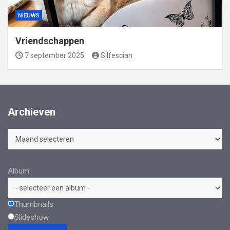
NIEUWS
Vriendschappen
7 september 2025
Silfescian
Archieven
Archieven
Album:
Thumbnails
Slideshow