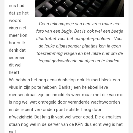
irus had
dat ze het
woord
Geen tekeningetje van een virus maar een
virus niet
foto van een bugje. Dat is ook wel een beetje
meer kon
illustratief voor het computerprobleem. Voor
horen. Ik
de leuke bijpassender plaatjes kon ik geen
denk dat
toestemming vragen en het lukte niet om de
iedereen
legaal gedownloade plaatjes up te loaden.
dit wel
heeft.
Wij hebben het nog eens dubbelop ook: Huibert bleek een
virus in zijn pc te hebben. Dankzij een heleboel lieve
mensen draait zijn pc inmiddels weer maar met die van mij
is nog wel wat ontregeld door veranderde wachtwoorden
én de recent verzonden post schittert nog door
afwezigheid. Dat krijg ik vast wel weer goed. Die e-mailtjes
staan nog wel in de server van de KPN dus echt weg is het
niet.