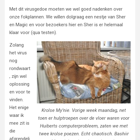
Met dit virusgedoe moeten we wel goed nadenken over
onze fokplannen. We willen dolgraag een nestje van Sher
en Magic en voor bezoekers hier en Sher is er helemaal
klaar voor (qua testen).
Zolang
het virus
nog
rondwaart
, zijn wel
oplossing
en voor te
vinden.
Het enige
Krolse My’nie. Vorige week maandag, net
waar ik
toen er hulptroepen over de vloer waren voor
mee zit is
Huiberts computerprobleem, zaten we met
die
twee krolse poezen. Echt chaotisch. Bashiir
afgrendeli