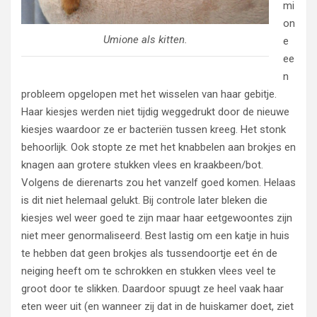
mi
on
Umione als kitten.
e
ee
n
probleem opgelopen met het wisselen van haar gebitje.
Haar kiesjes werden niet tijdig weggedrukt door de nieuwe
kiesjes waardoor ze er bacteriën tussen kreeg. Het stonk
behoorlijk. Ook stopte ze met het knabbelen aan brokjes en
knagen aan grotere stukken vlees en kraakbeen/bot.
Volgens de dierenarts zou het vanzelf goed komen. Helaas
is dit niet helemaal gelukt. Bij controle later bleken die
kiesjes wel weer goed te zijn maar haar eetgewoontes zijn
niet meer genormaliseerd. Best lastig om een katje in huis
te hebben dat geen brokjes als tussendoortje eet én de
neiging heeft om te schrokken en stukken vlees veel te
groot door te slikken. Daardoor spuugt ze heel vaak haar
eten weer uit (en wanneer zij dat in de huiskamer doet, ziet