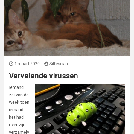
1 maart 2020
Silfescian
Vervelende virussen
Iemand
zei van de
week toen
iemand
het had
over zijn
verzamelv