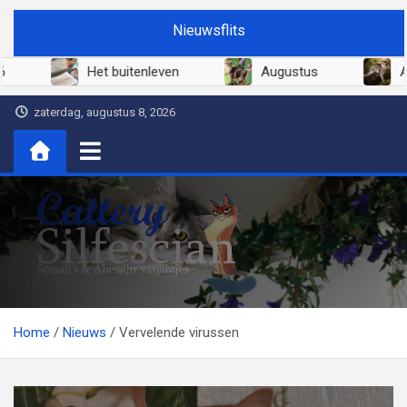
Ga
Nieuwsflits
naar
de
Juni 2026
Het buitenleven
Aug
inhoud
zaterdag, augustus 8, 2026
Cattery Silfescian
Somali's en soms Abessijn-variantjes
Home
Nieuws
Vervelende virussen