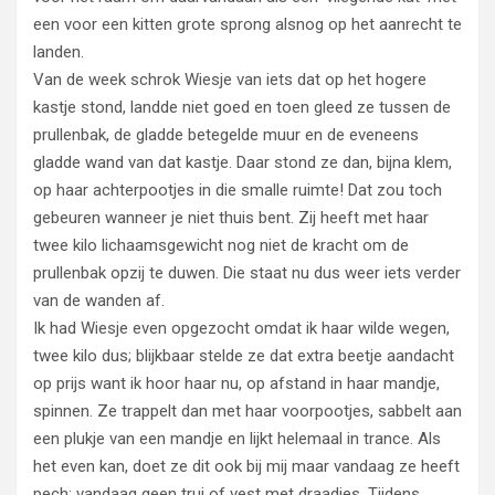
een voor een kitten grote sprong alsnog op het aanrecht te
landen.
Van de week schrok Wiesje van iets dat op het hogere
kastje stond, landde niet goed en toen gleed ze tussen de
prullenbak, de gladde betegelde muur en de eveneens
gladde wand van dat kastje. Daar stond ze dan, bijna klem,
op haar achterpootjes in die smalle ruimte! Dat zou toch
gebeuren wanneer je niet thuis bent. Zij heeft met haar
twee kilo lichaamsgewicht nog niet de kracht om de
prullenbak opzij te duwen. Die staat nu dus weer iets verder
van de wanden af.
Ik had Wiesje even opgezocht omdat ik haar wilde wegen,
twee kilo dus; blijkbaar stelde ze dat extra beetje aandacht
op prijs want ik hoor haar nu, op afstand in haar mandje,
spinnen. Ze trappelt dan met haar voorpootjes, sabbelt aan
een plukje van een mandje en lijkt helemaal in trance. Als
het even kan, doet ze dit ook bij mij maar vandaag ze heeft
pech; vandaag geen trui of vest met draadjes. Tijdens