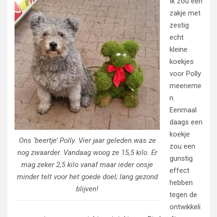
Ik zou een
zakje met
zestig
echt
kleine
koekjes
voor Polly
meeneme
n.
Eenmaal
daags een
koekje
Ons ‘beertje’ Polly. Vier jaar geleden was ze
zou een
nog zwaarder. Vandaag woog ze 15,5 kilo. Er
gunstig
mag zeker 2,5 kilo vanaf maar ieder onsje
effect
minder telt voor het goede doel; lang gezond
hebben
blijven!
tegen de
ontwikkeli