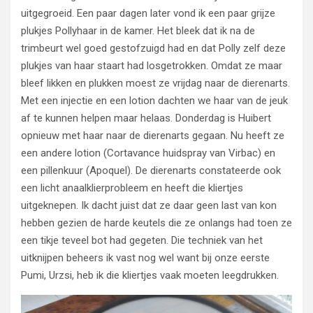
uitgegroeid. Een paar dagen later vond ik een paar grijze
plukjes Pollyhaar in de kamer. Het bleek dat ik na de
trimbeurt wel goed gestofzuigd had en dat Polly zelf deze
plukjes van haar staart had losgetrokken. Omdat ze maar
bleef likken en plukken moest ze vrijdag naar de dierenarts.
Met een injectie en een lotion dachten we haar van de jeuk
af te kunnen helpen maar helaas. Donderdag is Huibert
opnieuw met haar naar de dierenarts gegaan. Nu heeft ze
een andere lotion (Cortavance huidspray van Virbac) en
een pillenkuur (Apoquel). De dierenarts constateerde ook
een licht anaalklierprobleem en heeft die kliertjes
uitgeknepen. Ik dacht juist dat ze daar geen last van kon
hebben gezien de harde keutels die ze onlangs had toen ze
een tikje teveel bot had gegeten. Die techniek van het
uitknijpen beheers ik vast nog wel want bij onze eerste
Pumi, Urzsi, heb ik die kliertjes vaak moeten leegdrukken.