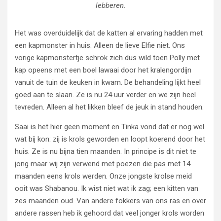
lebberen.
Het was overduidelijk dat de katten al ervaring hadden met
een kapmonster in huis. Alleen de lieve Elfie niet. Ons
vorige kapmonstertje schrok zich dus wild toen Polly met
kap opeens met een boel lawaai door het kralengordijn
vanuit de tuin de keuken in kwam. De behandeling lijkt heel
goed aan te slaan. Ze is nu 24 uur verder en we zijn heel
tevreden. Alleen al het likken bleef de jeuk in stand houden.
Saai is het hier geen moment en Tinka vond dat er nog wel
wat bij kon: zij is krols geworden en loopt koerend door het
huis. Ze is nu bijna tien maanden. In principe is dit niet te
jong maar wij zijn verwend met poezen die pas met 14
maanden eens krols werden. Onze jongste krolse meid
ooit was Shabanou. Ik wist niet wat ik zag; een kitten van
zes maanden oud. Van andere fokkers van ons ras en over
andere rassen heb ik gehoord dat veel jonger krols worden