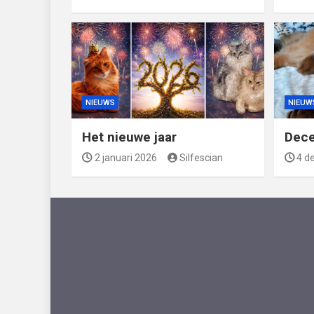
NIEUWS
NIEUW
Het nieuwe jaar
Dec
2 januari 2026
Silfescian
4 d