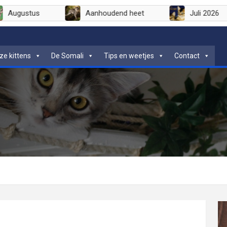
Augustus
Aanhoudend heet
Juli 
ze kittens
De Somali
Tips en weetjes
Contact