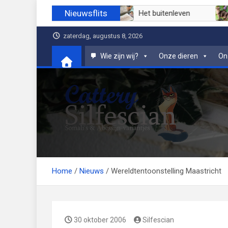
Ga
Nieuwsflits
Juli 2026
Juni 2026
Het buitenleven
naar
de
zaterdag, augustus 8, 2026
inhoud
Wie zijn wij?
Onze dieren
On
Cattery Silfescian
Somali's en soms Abessijn-variantjes
Home
Nieuws
Wereldtentoonstelling Maastricht
30 oktober 2006
Silfescian