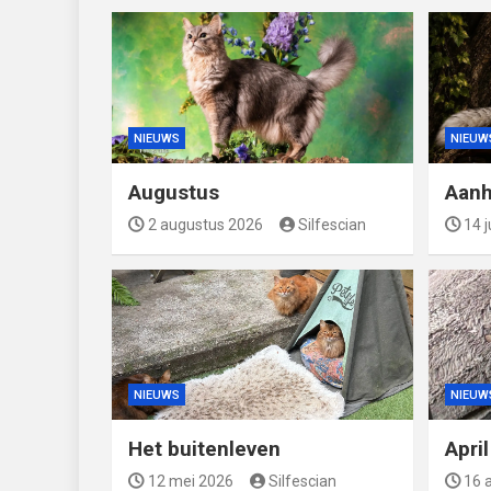
NIEUWS
NIEUW
Augustus
Aanh
2 augustus 2026
Silfescian
14 j
NIEUWS
NIEUW
Het buitenleven
Apri
12 mei 2026
Silfescian
16 a