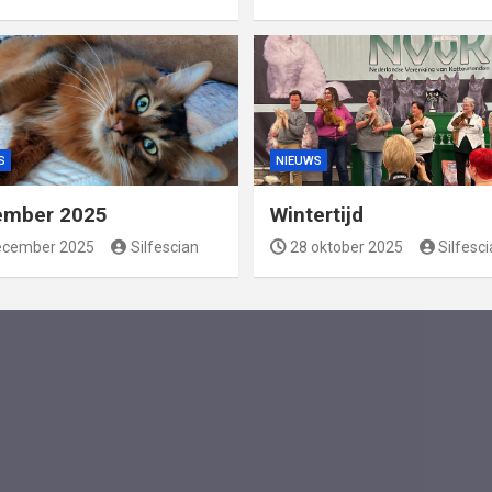
S
NIEUWS
ember 2025
Wintertijd
ecember 2025
Silfescian
28 oktober 2025
Silfesc