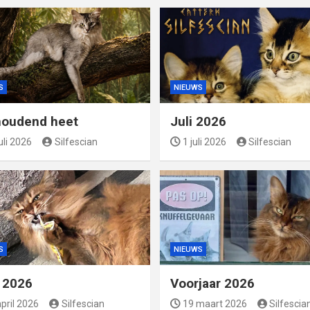
S
NIEUWS
oudend heet
Juli 2026
uli 2026
Silfescian
1 juli 2026
Silfescian
S
NIEUWS
l 2026
Voorjaar 2026
pril 2026
Silfescian
19 maart 2026
Silfescia