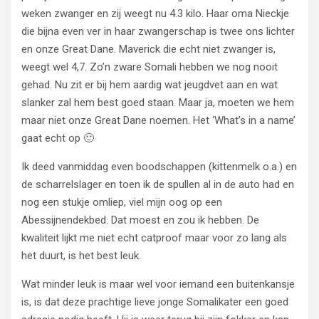
weken zwanger en zij weegt nu 4.3 kilo. Haar oma Nieckje
die bijna even ver in haar zwangerschap is twee ons lichter
en onze Great Dane. Maverick die echt niet zwanger is,
weegt wel 4,7. Zo’n zware Somali hebben we nog nooit
gehad. Nu zit er bij hem aardig wat jeugdvet aan en wat
slanker zal hem best goed staan. Maar ja, moeten we hem
maar niet onze Great Dane noemen. Het ‘What’s in a name’
gaat echt op 🙂
Ik deed vanmiddag even boodschappen (kittenmelk o.a.) en
de scharrelslager en toen ik de spullen al in de auto had en
nog een stukje omliep, viel mijn oog op een
Abessijnendekbed. Dat moest en zou ik hebben. De
kwaliteit lijkt me niet echt catproof maar voor zo lang als
het duurt, is het best leuk.
Wat minder leuk is maar wel voor iemand een buitenkansje
is, is dat deze prachtige lieve jonge Somalikater een goed