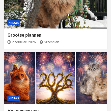
NIEUWS
Grootse plannen
2 februari 2026
Silfescian
NIEUWS
Het nieuwe jaar