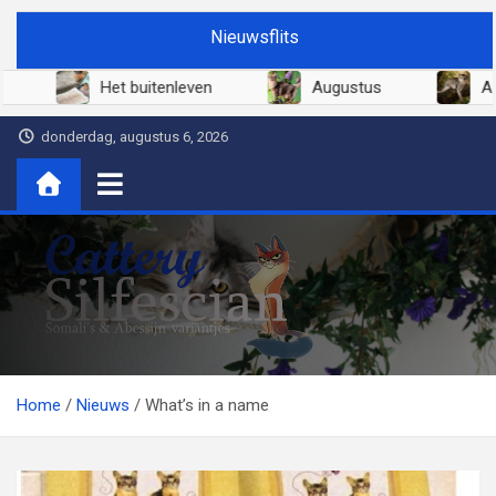
Ga
Nieuwsflits
naar
de
Juni 2026
Het buitenleven
Augustus
inhoud
donderdag, augustus 6, 2026
Cattery Silfescian
Somali's en soms Abessijn-variantjes
Home
Nieuws
What’s in a name