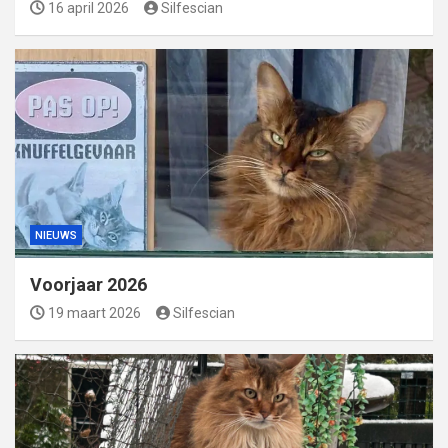
16 april 2026
Silfescian
NIEUWS
Voorjaar 2026
19 maart 2026
Silfescian