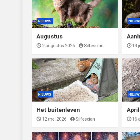
NIEUWS
NIEUW
Augustus
Aanh
2 augustus 2026
Silfescian
14 j
NIEUWS
NIEUW
Het buitenleven
Apri
12 mei 2026
Silfescian
16 a