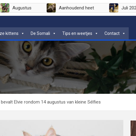
en
Augustus
Aanhoudend heet
ze kittens
De Somali
Tips en weetjes
Contact
k bevalt Elvie rondom 14 augustus van kleine Sélfies