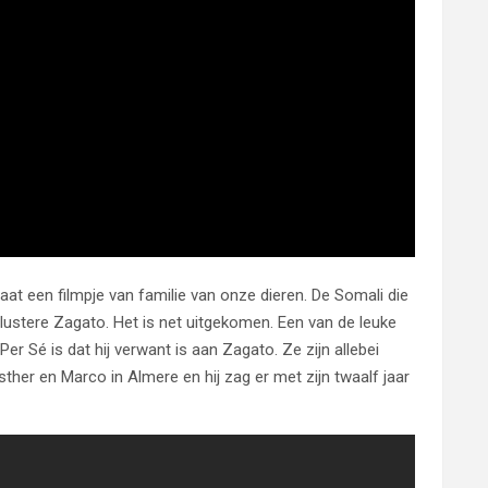
at een filmpje van familie van onze dieren. De Somali die
illustere Zagato. Het is net uitgekomen. Een van de leuke
Per Sé is dat hij verwant is aan Zagato. Ze zijn allebei
ther en Marco in Almere en hij zag er met zijn twaalf jaar