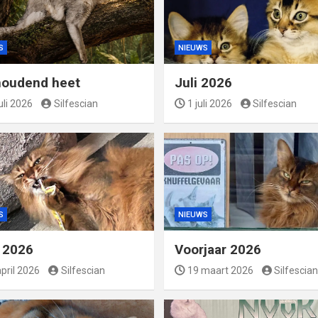
S
NIEUWS
oudend heet
Juli 2026
uli 2026
Silfescian
1 juli 2026
Silfescian
S
NIEUWS
l 2026
Voorjaar 2026
pril 2026
Silfescian
19 maart 2026
Silfescian