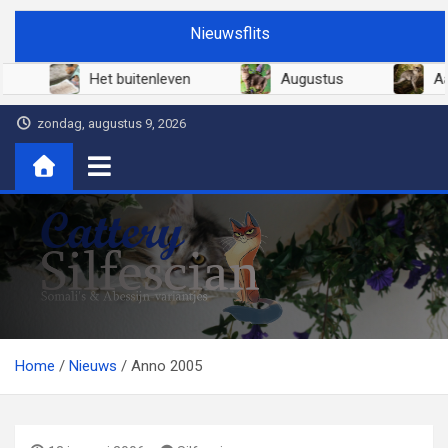
Ga
Nieuwsflits
naar
de
Juni 2026
Het buitenleven
Augustus
inhoud
zondag, augustus 9, 2026
Cattery Silfescian
Somali's en soms Abessijn-variantjes
Home
Nieuws
Anno 2005