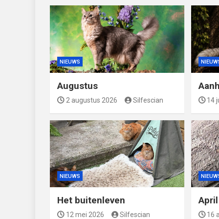
NIEUWS
NIEUW
Augustus
Aanh
2 augustus 2026
Silfescian
14 j
NIEUWS
NIEUW
Het buitenleven
Apri
12 mei 2026
Silfescian
16 a