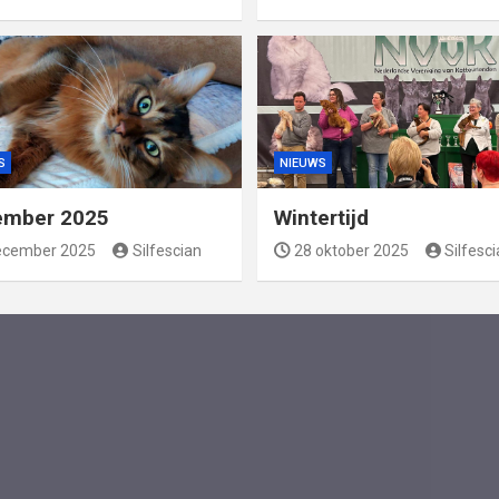
S
NIEUWS
ember 2025
Wintertijd
ecember 2025
Silfescian
28 oktober 2025
Silfesc