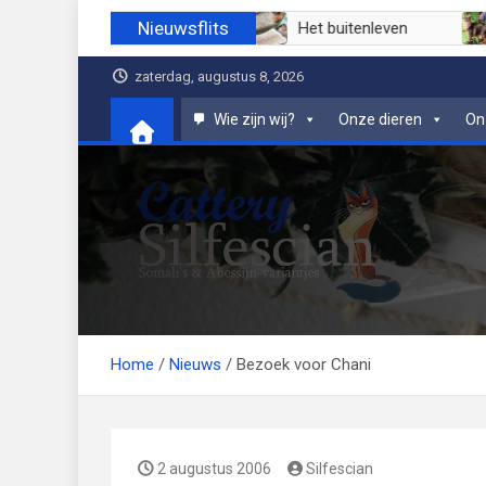
Ga
Nieuwsflits
Juli 2026
Juni 2026
Het buitenleven
naar
de
zaterdag, augustus 8, 2026
inhoud
Wie zijn wij?
Onze dieren
On
Cattery Silfescian
Somali's en soms Abessijn-variantjes
Home
Nieuws
Bezoek voor Chani
2 augustus 2006
Silfescian