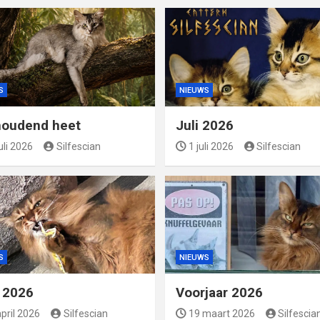
S
NIEUWS
oudend heet
Juli 2026
uli 2026
Silfescian
1 juli 2026
Silfescian
S
NIEUWS
l 2026
Voorjaar 2026
pril 2026
Silfescian
19 maart 2026
Silfescia