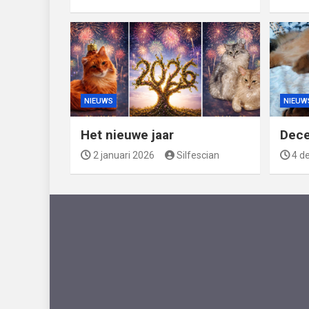
NIEUWS
NIEUW
Het nieuwe jaar
Dec
2 januari 2026
Silfescian
4 d