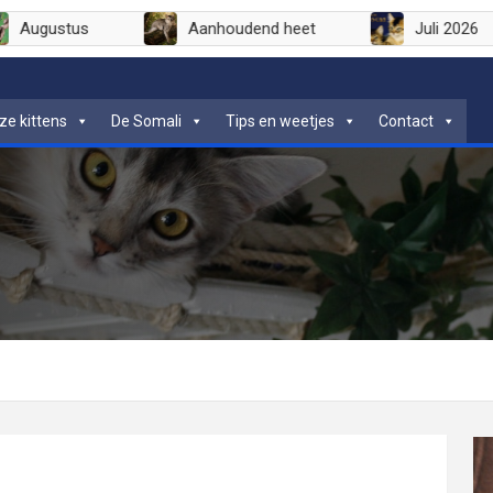
Augustus
Aanhoudend heet
Juli 
ze kittens
De Somali
Tips en weetjes
Contact