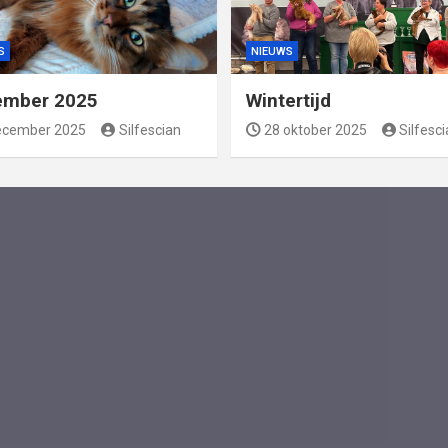
S
NIEUWS
ember 2025
Wintertijd
ecember 2025
Silfescian
28 oktober 2025
Silfesc