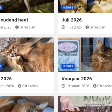
S
NIEUWS
oudend heet
Juli 2026
uli 2026
Silfescian
1 juli 2026
Silfescian
S
NIEUWS
l 2026
Voorjaar 2026
pril 2026
Silfescian
19 maart 2026
Silfescia