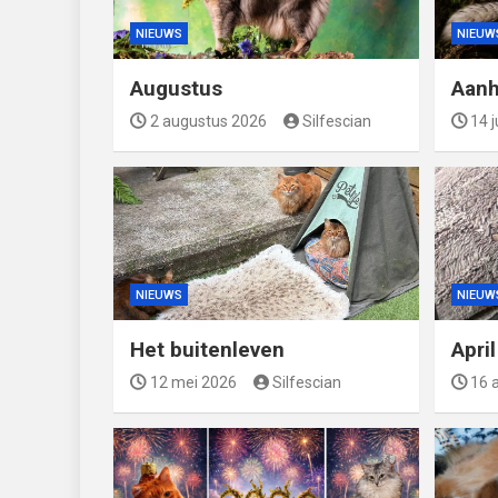
NIEUWS
NIEUW
Augustus
Aanh
2 augustus 2026
Silfescian
14 j
NIEUWS
NIEUW
Het buitenleven
Apri
12 mei 2026
Silfescian
16 a