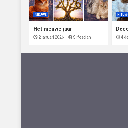
NIEUWS
NIEUW
Het nieuwe jaar
Dec
2 januari 2026
Silfescian
4 d