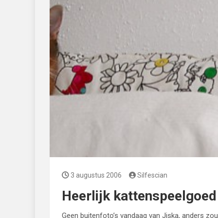
3 augustus 2006
Silfescian
Heerlijk kattenspeelgoed
Geen buitenfoto’s vandaag van Jiska, anders zoud