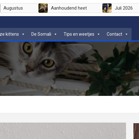
Augustus
Aanhoudend heet
Juli
ze kittens
De Somali
Tips en weetjes
Contact