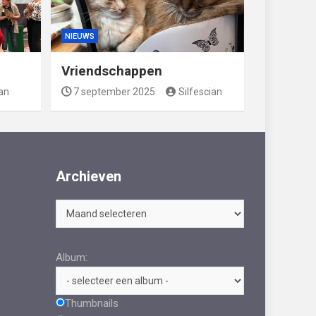
NIEUWS
Vriendschappen
ian
7 september 2025
Silfescian
Archieven
Archieven
Album:
Thumbnails