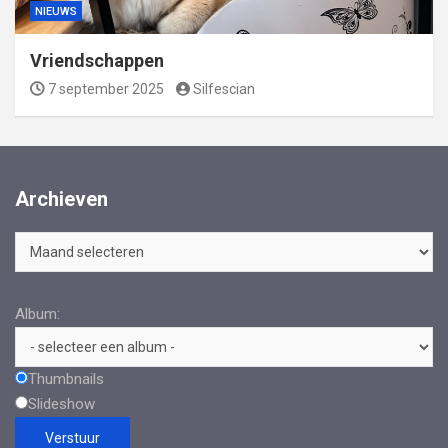
NIEUWS
Vriendschappen
7 september 2025
Silfescian
Archieven
Archieven
Album:
Thumbnails
Slideshow