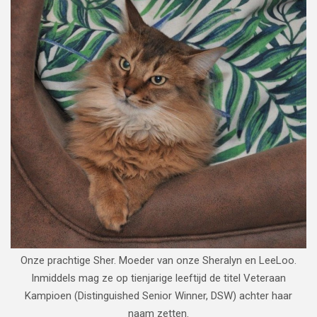
Onze prachtige Sher. Moeder van onze Sheralyn en LeeLoo.
Inmiddels mag ze op tienjarige leeftijd de titel Veteraan
Kampioen (Distinguished Senior Winner, DSW) achter haar
naam zetten.