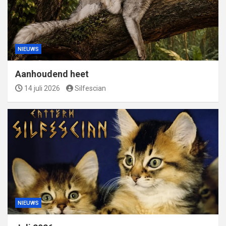
NIEUWS
Aanhoudend heet
14 juli 2026
Silfescian
NIEUWS