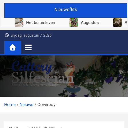
Ga
Nieuwsflits
naar
de
Juni 2026
Het buitenleven
Augustus
inhoud
vrijdag, augustus 7, 2026
Cattery Silfescian
Somali's en soms Abessijn-variantjes
Home
Nieuws
Coverboy