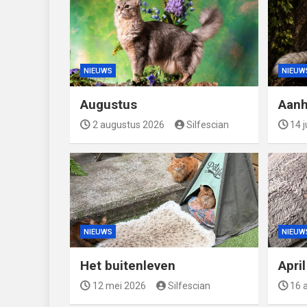
NIEUWS
NIEUW
Augustus
Aanh
2 augustus 2026
Silfescian
14 j
NIEUWS
NIEUW
Het buitenleven
Apri
12 mei 2026
Silfescian
16 a