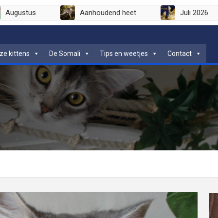
Augustus
Aanhoudend heet
Jul
ze kittens
De Somali
Tips en weetjes
Contact