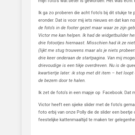
mijn foto’s wat beter is geworden. Het was echt f
Ik ga zo proberen die acht foto’s bij dit stukje t
eronder. Dat is voor mij iets nieuws en dat kan
de foto’s in de footer gezet maar waar ze zijn ge
Victor me kan helpen. Ik had de widgetbuilder h
drie fotootjes hiernaast. Misschien had ik ze niet
(lijkt me stug trouwens maar als je niets probeert
drie keer onderaan de startpagina. Van mij mogen
drievoudige is een tikje overdreven. Nu is de q
kwartiertje later: ik stop met dit item – het loop
de bezem door te halen.
Ik zet de foto’s in een mapje op Facebook. Dat 
Victor heeft een sjieke slider met de foto’s gema
foto erbij van onze Polly die de slider een beetje o
feestelijke kattenmaaltijd te maken ter gelegenhei