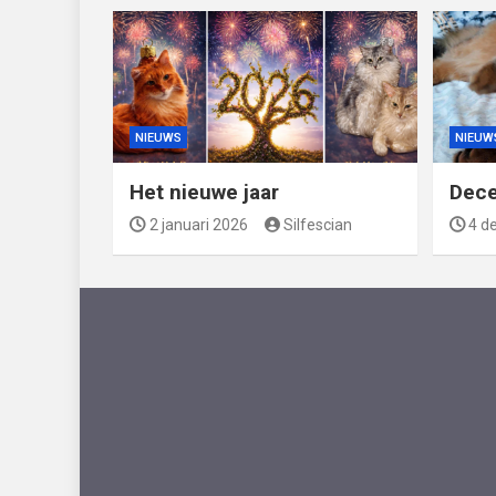
NIEUWS
NIEUW
Het nieuwe jaar
Dec
2 januari 2026
Silfescian
4 d