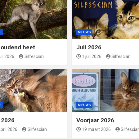
S
NIEUWS
oudend heet
Juli 2026
uli 2026
Silfescian
1 juli 2026
Silfescian
S
NIEUWS
l 2026
Voorjaar 2026
pril 2026
Silfescian
19 maart 2026
Silfescia