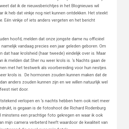
eet dat ik de nieuwsberichtjes in het Blognieuws wil
ar ik heb dat vinkje nog niet kunnen ontdekken. Het steekt
. Eén vinkje of iets anders vergeten en het bericht
ouden hoofd, melden dat onze jongste dame nu officiëel
is namelijk vandaag precies een jaar geleden geboren. Om
jn dat haar krolsheid (haar tweede) eindelijk over is. Maar
n ik melden dat Sher nu weer krols is. ‘s Nachts gaan de
nnen met het testwerk als voorbereiding voor hun nestjes.
meer krols is. De hormonen zouden kunnen maken dat de
an anders zouden kunnen zijn en we willen natuurlijk wel
feest niet door.
itstekend verlopen en ‘s nachts hebben hem ook niet meer
gedrukt, is gegaan is de fotoshoot die Richard Rodenburg
 al minstens een prachtige foto gekregen en waar ik ook
ng van mijn camera verbeterd heeft waardoor de kwaliteit van