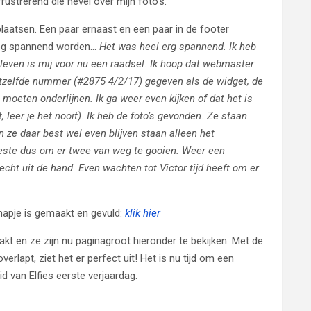
rustrerend die nevel over mijn foto’s.
e plaatsen. Een paar ernaast en een paar in de footer
 nog spannend worden…
Het was heel erg spannend. Ik heb
bleven is mij voor nu een raadsel. Ik hoop dat webmaster
etzelfde nummer (#2875 4/2/17) gegeven als de widget, de
 moeten onderlijnen. Ik ga weer even kijken of dat het is
, leer je het nooit). Ik heb de foto’s gevonden. Ze staan
 ze daar best wel even blijven staan alleen het
ueeste dus om er twee van weg te gooien. Weer een
t echt uit de hand. Even wachten tot Victor tijd heeft om er
mapje is gemaakt en gevuld:
klik hier
akt en ze zijn nu paginagroot hieronder te bekijken. Met de
verlapt, ziet het er perfect uit! Het is nu tijd om een
d van Elfies eerste verjaardag.