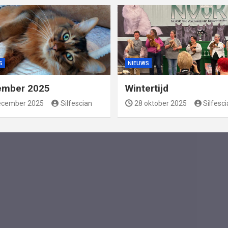
S
NIEUWS
ember 2025
Wintertijd
ecember 2025
Silfescian
28 oktober 2025
Silfesc