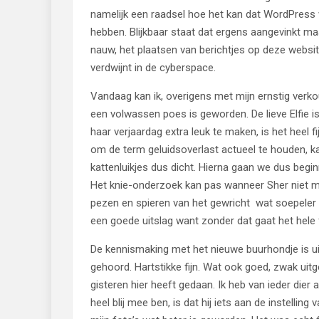
namelijk een raadsel hoe het kan dat WordPress w
hebben. Blijkbaar staat dat ergens aangevinkt ma
nauw, het plaatsen van berichtjes op deze website
verdwijnt in de cyberspace.
Vandaag kan ik, overigens met mijn ernstig verk
een volwassen poes is geworden. De lieve Elfie 
haar verjaardag extra leuk te maken, is het heel fi
om de term geluidsoverlast actueel te houden, ka
kattenluikjes dus dicht. Hierna gaan we dus begi
Het knie-onderzoek kan pas wanneer Sher niet 
pezen en spieren van het gewricht wat soepeler d
een goede uitslag want zonder dat gaat het hele 
De kennismaking met het nieuwe buurhondje is u
gehoord. Hartstikke fijn. Wat ook goed, zwak uit
gisteren hier heeft gedaan. Ik heb van ieder dier
heel blij mee ben, is dat hij iets aan de instelli