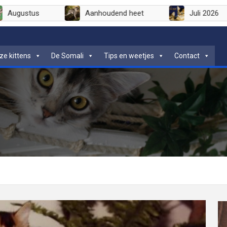
Augustus
Aanhoudend heet
Juli
ze kittens
De Somali
Tips en weetjes
Contact