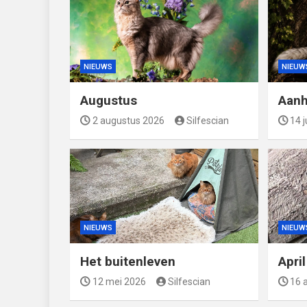
NIEUWS
NIEUW
Augustus
Aanh
2 augustus 2026
Silfescian
14 j
NIEUWS
NIEUW
Het buitenleven
Apri
12 mei 2026
Silfescian
16 a