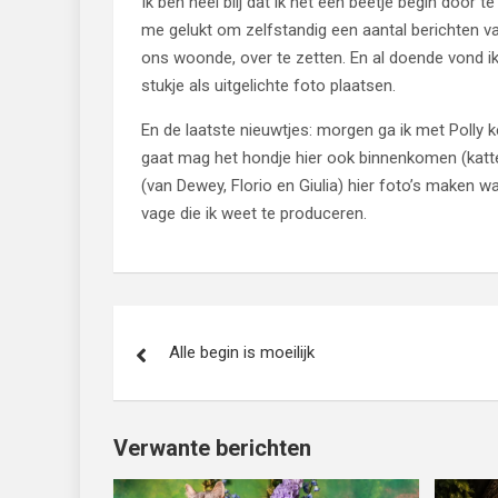
Ik ben heel blij dat ik het een beetje begin door te
me gelukt om zelfstandig een aantal berichten van
ons woonde, over te zetten. En al doende vond ik 
stukje als uitgelichte foto plaatsen.
En de laatste nieuwtjes: morgen ga ik met Polly
gaat mag het hondje hier ook binnenkomen (katt
(van Dewey, Florio en Giulia) hier foto’s maken w
vage die ik weet te produceren.
Bericht
Alle begin is moeilijk
navigatie
Verwante berichten