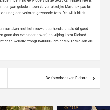
 krijgen hoe ik nu de widgets bij de tekst kan krijgen. Het is
 tien jaar geleden, toen de verrukkelijke Maverick pas bij
ook nog een verloren gewaande foto. Die wil ik bij dit
 kennismaken met het nieuwe buurhondje en als dit goed
en gaan dan even naar boven) en vrijdag komt Richard
ant deze website vraagt natuurlijk om betere foto’s dan die
De fotoshoot van Richard