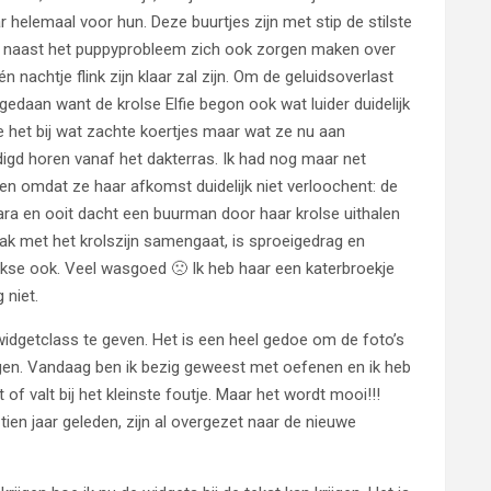
ar helemaal voor hun. Deze buurtjes zijn met stip de stilste
 ze naast het puppyprobleem zich ook zorgen maken over
 nachtje flink zijn klaar zal zijn. Om de geluidsoverlast
 gedaan want de krolse Elfie begon ook wat luider duidelijk
ze het bij wat zachte koertjes maar wat ze nu aan
ndigd horen vanaf het dakterras. Ik had nog maar net
en omdat ze haar afkomst duidelijk niet verloochent: de
ara en ooit dacht een buurman door haar krolse uithalen
ak met het krolszijn samengaat, is sproeigedrag en
ikse ook. Veel wasgoed 🙁 Ik heb haar een katerbroekje
 niet.
getclass te geven. Het is een heel gedoe om de foto’s
ijgen. Vandaag ben ik bezig geweest met oefenen en ik heb
 of valt bij het kleinste foutje. Maar het wordt mooi!!!
 tien jaar geleden, zijn al overgezet naar de nieuwe