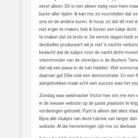
eerst alleen. Dit is niet alleen zielig voor hem ma
buren aller tijden. Ik kan me zo voorstellen dat
ons en de andere buren. Ik hoop zo dat dit met één
niet erger te maken, heb ik boven een luikje dicht
te maken dat ze krols is. De eerste dagen hield 
decibellen produceert wil je niet ‘s nachts verko
bedacht dat de luikjes voor de nacht dicht moest
stammoeder van de zilvertjes is de illustere Tam
dat wij een pauw in de tuin hadden. Wat soms/va
daarvan gaf Elfie ook een demonstratie. En een f
aangetrokken maar echt een succes was het nog
Zondag was webmaster Victor hier om me een wid
in de nieuwe website op de juiste plaatsen te kr
vorderingen geboekt. Punt is alleen dat alles staat
Bijna alle stukjes van deze rubriek van langer dan
website. Al die herinneringen zijn me zo dierbaar.