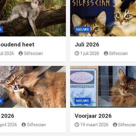
S
NIEUWS
oudend heet
Juli 2026
uli 2026
Silfescian
1 juli 2026
Silfescian
S
NIEUWS
l 2026
Voorjaar 2026
pril 2026
Silfescian
19 maart 2026
Silfescia