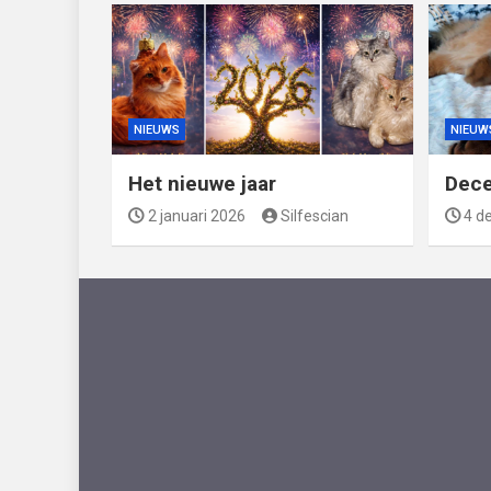
NIEUWS
NIEUW
Het nieuwe jaar
Dec
2 januari 2026
Silfescian
4 d