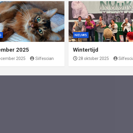
S
NIEUWS
ember 2025
Wintertijd
ecember 2025
Silfescian
28 oktober 2025
Silfesc