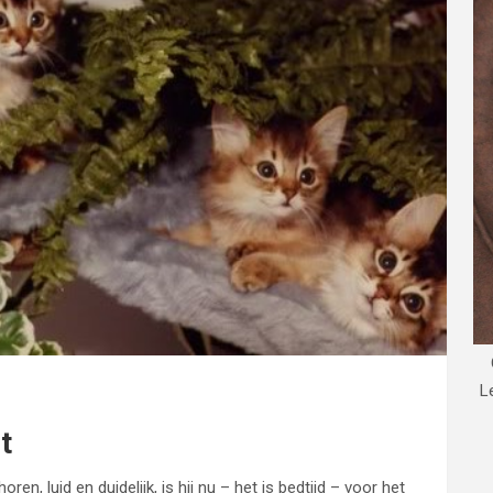
L
t
en, luid en duidelijk, is hij nu – het is bedtijd – voor het