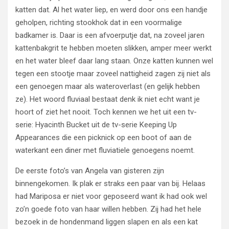
katten dat. Al het water liep, en werd door ons een handje
geholpen, richting stookhok dat in een voormalige
badkamer is. Daar is een afvoerputje dat, na zoveel jaren
kattenbakgrit te hebben moeten slikken, amper meer werkt
en het water bleef daar lang staan. Onze katten kunnen wel
tegen een stootje maar zoveel nattigheid zagen zij niet als
een genoegen maar als wateroverlast (en gelijk hebben
ze). Het woord fluviaal bestaat denk ik niet echt want je
hoort of ziet het nooit. Toch kennen we het uit een tv-
serie: Hyacinth Bucket uit de tv-serie Keeping Up
Appearances die een picknick op een boot of aan de
waterkant een diner met fluviatiele genoegens noemt.
De eerste foto’s van Angela van gisteren zijn
binnengekomen. Ik plak er straks een paar van bij. Helaas
had Mariposa er niet voor geposeerd want ik had ook wel
zo’n goede foto van haar willen hebben. Zij had het hele
bezoek in de hondenmand liggen slapen en als een kat