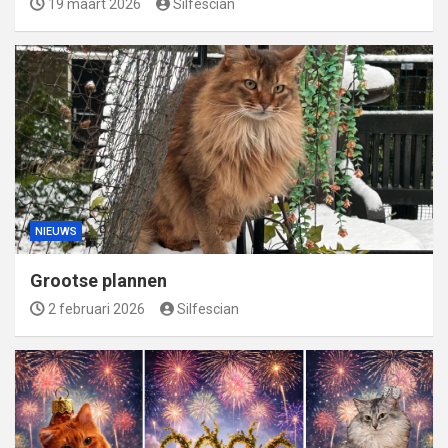
19 maart 2026
Silfescian
NIEUWS
Grootse plannen
2 februari 2026
Silfescian