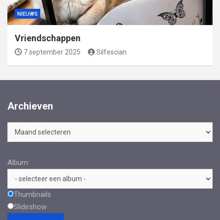
NIEUWS
Vriendschappen
7 september 2025
Silfescian
Archieven
Archieven
Album:
Thumbnails
Slideshow