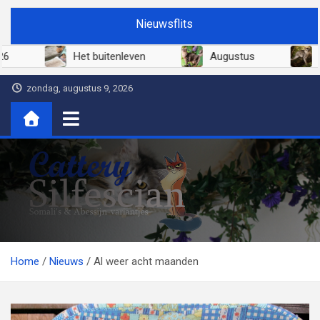
Ga
Nieuwsflits
naar
de
Juni 2026
Het buitenleven
Augustus
inhoud
zondag, augustus 9, 2026
Cattery Silfescian
Somali's en soms Abessijn-variantjes
Home
Nieuws
Al weer acht maanden