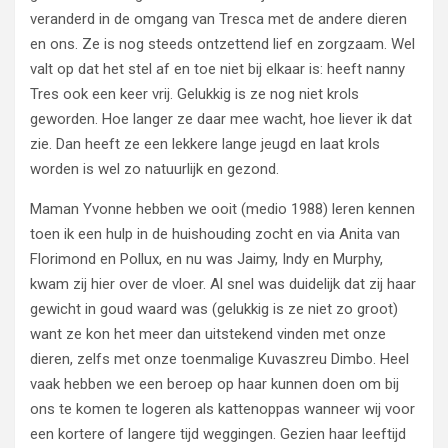
veranderd in de omgang van Tresca met de andere dieren
en ons. Ze is nog steeds ontzettend lief en zorgzaam. Wel
valt op dat het stel af en toe niet bij elkaar is: heeft nanny
Tres ook een keer vrij. Gelukkig is ze nog niet krols
geworden. Hoe langer ze daar mee wacht, hoe liever ik dat
zie. Dan heeft ze een lekkere lange jeugd en laat krols
worden is wel zo natuurlijk en gezond.
Maman Yvonne hebben we ooit (medio 1988) leren kennen
toen ik een hulp in de huishouding zocht en via Anita van
Florimond en Pollux, en nu was Jaimy, Indy en Murphy,
kwam zij hier over de vloer. Al snel was duidelijk dat zij haar
gewicht in goud waard was (gelukkig is ze niet zo groot)
want ze kon het meer dan uitstekend vinden met onze
dieren, zelfs met onze toenmalige Kuvaszreu Dimbo. Heel
vaak hebben we een beroep op haar kunnen doen om bij
ons te komen te logeren als kattenoppas wanneer wij voor
een kortere of langere tijd weggingen. Gezien haar leeftijd