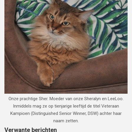
Onze prachtige Sher. Moeder van onze Sheralyn en LeeLoo.
Inmiddels mag ze op tienjarige leeftijd de titel Veteraan
Kampioen (Distinguished Senior Winner, DSW) achter haar
naam zetten.
Verwante berichten