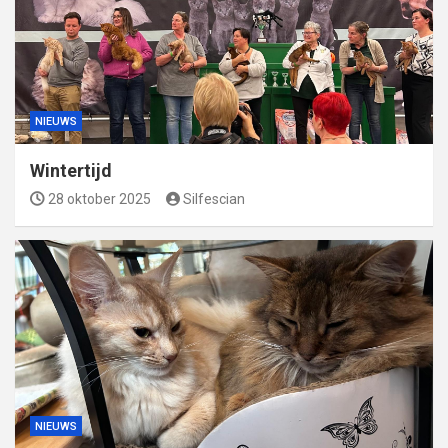
NIEUWS
Wintertijd
28 oktober 2025
Silfescian
NIEUWS