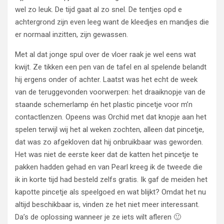
wel zo leuk. De tijd gaat al zo snel. De tentjes opd e
achtergrond zijn even leeg want de kleedjes en mandjes die
er normaal inzitten, zijn gewassen.
Met al dat jonge spul over de vloer raak je wel eens wat
kwijt. Ze tikken een pen van de tafel en al spelende belandt
hij ergens onder of achter. Laatst was het echt de week
van de teruggevonden voorwerpen: het draaiknopje van de
staande schemerlamp én het plastic pincetje voor m’n
contactlenzen. Opeens was Orchid met dat knopje aan het
spelen terwijl wij het al weken zochten, alleen dat pincetje,
dat was zo afgekloven dat hij onbruikbaar was geworden.
Het was niet de eerste keer dat de katten het pincetje te
pakken hadden gehad en van Pearl kreeg ik de tweede die
ik in korte tijd had besteld zelfs gratis. Ik gaf de meiden het
kapotte pincetje als speelgoed en wat blijkt? Omdat het nu
altijd beschikbaar is, vinden ze het niet meer interessant.
Da’s de oplossing wanneer je ze iets wilt afleren 🙂