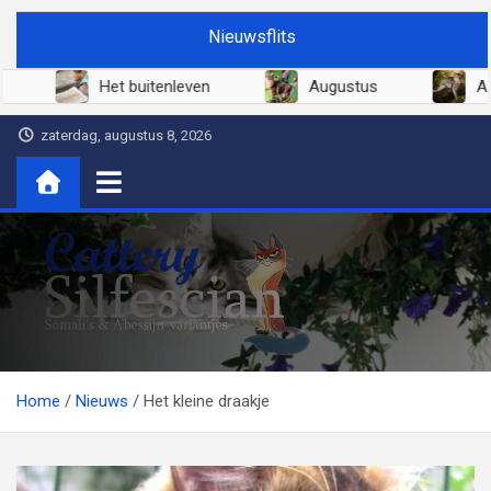
Ga
Nieuwsflits
naar
de
Juni 2026
Het buitenleven
Augustus
inhoud
zaterdag, augustus 8, 2026
Cattery Silfescian
Somali's en soms Abessijn-variantjes
Home
Nieuws
Het kleine draakje