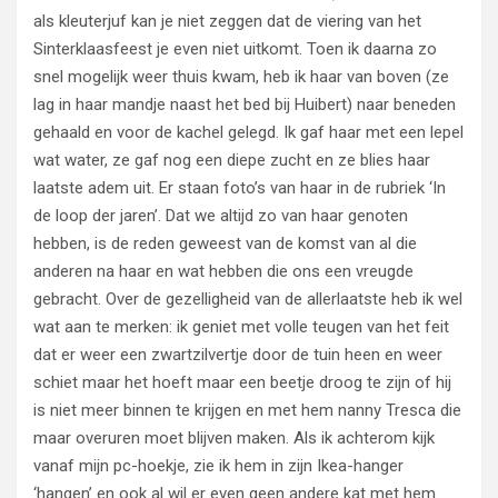
als kleuterjuf kan je niet zeggen dat de viering van het
Sinterklaasfeest je even niet uitkomt. Toen ik daarna zo
snel mogelijk weer thuis kwam, heb ik haar van boven (ze
lag in haar mandje naast het bed bij Huibert) naar beneden
gehaald en voor de kachel gelegd. Ik gaf haar met een lepel
wat water, ze gaf nog een diepe zucht en ze blies haar
laatste adem uit. Er staan foto’s van haar in de rubriek ‘In
de loop der jaren’. Dat we altijd zo van haar genoten
hebben, is de reden geweest van de komst van al die
anderen na haar en wat hebben die ons een vreugde
gebracht. Over de gezelligheid van de allerlaatste heb ik wel
wat aan te merken: ik geniet met volle teugen van het feit
dat er weer een zwartzilvertje door de tuin heen en weer
schiet maar het hoeft maar een beetje droog te zijn of hij
is niet meer binnen te krijgen en met hem nanny Tresca die
maar overuren moet blijven maken. Als ik achterom kijk
vanaf mijn pc-hoekje, zie ik hem in zijn Ikea-hanger
‘hangen’ en ook al wil er even geen andere kat met hem