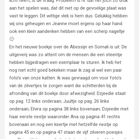
licht heeft, is de vraag. Probleem is nl. dat het joch zo druk
aan het spelen was, dat dit niet op de gevoelige plaat was
vast te leggen. Dit wittige vlek is hem dus. Gelukkig hebben
wij ons geheugen en Jeanne moet ergens op haar hand
ook een klein aandenken hebben van een scherp nageltje
🙂
En het nieuwe boekje over de Abessijn en Somali is uit. De
uitgeverij was zo attent om de mensen die een steentje
hebben bijgedragen een exemplaar te sturen. Ik heb het
nog niet echt goed bekeken maar ik zag al wel een paar
foto’s van onze katten. Ik was gevraagd om voor foto’s
van de zilvertjes te zorgen want die schitterden bij de
afronding van dit boekje door afwezigheid: Dzjeedie staat
op pag. 12 links onderaan; Juultje op pag. 26 links
onderaan; Elvira op pagina 38 links bovenaan; Dzjeedie met
haar eerste nestje waaronder Ana op pagina 41 rechts
bovenaan en nog een keertje met hetzelfde nestje op
pagina 45 en op pagina 47 staan de vijf zilveren poesjes