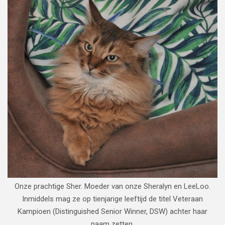
Onze prachtige Sher. Moeder van onze Sheralyn en LeeLoo.
Inmiddels mag ze op tienjarige leeftijd de titel Veteraan
Kampioen (Distinguished Senior Winner, DSW) achter haar
naam zetten.