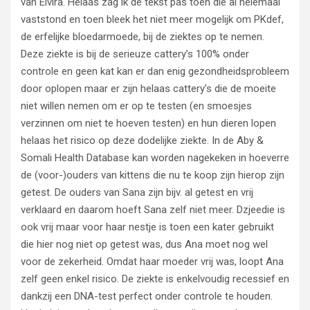
van Elvira. Helaas zag ik de tekst pas toen die al helemaal
vaststond en toen bleek het niet meer mogelijk om PKdef,
de erfelijke bloedarmoede, bij de ziektes op te nemen.
Deze ziekte is bij de serieuze cattery’s 100% onder
controle en geen kat kan er dan enig gezondheidsprobleem
door oplopen maar er zijn helaas cattery’s die de moeite
niet willen nemen om er op te testen (en smoesjes
verzinnen om niet te hoeven testen) en hun dieren lopen
helaas het risico op deze dodelijke ziekte. In de Aby &
Somali Health Database kan worden nagekeken in hoeverre
de (voor-)ouders van kittens die nu te koop zijn hierop zijn
getest. De ouders van Sana zijn bijv. al getest en vrij
verklaard en daarom hoeft Sana zelf niet meer. Dzjeedie is
ook vrij maar voor haar nestje is toen een kater gebruikt
die hier nog niet op getest was, dus Ana moet nog wel
voor de zekerheid. Omdat haar moeder vrij was, loopt Ana
zelf geen enkel risico. De ziekte is enkelvoudig recessief en
dankzij een DNA-test perfect onder controle te houden.