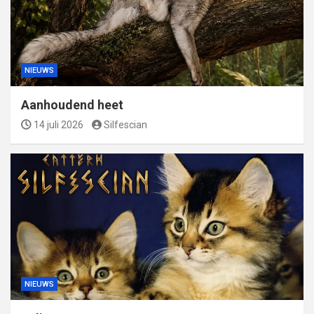
NIEUWS
Aanhoudend heet
14 juli 2026
Silfescian
NIEUWS