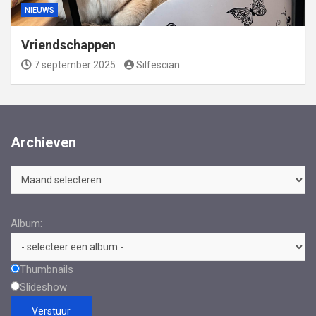
NIEUWS
Vriendschappen
7 september 2025
Silfescian
Archieven
Archieven
Album:
Thumbnails
Slideshow