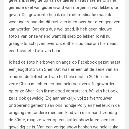
geven. Ik kreeg de tip van de dierenartsassistente om het
gemiste deel van gisteravond vanmorgen in wat lekkers te
geven. Die gewoonte heb ik niet met medicatie maar ik
weet inderdaad dat dit niet vies is en over het eten gegeven
kan worden. Dat ging dus wel goed. Ik heb geen nieuwe
foto’s van onze vriend want hij sliep zo lekker. Ik wil nu
graag iets schrijven over onze Sher dus daarom hiernaast
een favoriete foto van haar.
Ik had de foto hierboven onlangs op Facebook gezet naast
een jeugdfoto van Sher. Dat was er een uit de serie van en
rondom de fotoshoot van het hele nest in 2016. In het
verre China is echter iemand helemaal verliefd geworden
op onze Sher. Kan ik me goed voorstellen. Wij zijn het ook;
ze is ook geweldig. Erg aanhankelijk, vol zelfvertrouwen,
ontroerend gehecht aan ons hondje Polly en heel leuk in de
omgang met andere mensen. Eind van de maand, zondag
de 30ste, mag ze weer op een kattenshow laten zien hoe
geweldig ze is. Van een vorige show hebben we hele leuke