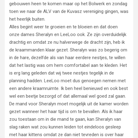
gebouwen heen te komen maar op het Bolwerk en zondag
toen we naar de ALV van de Kuvasz vereniging gingen, was
het heerlijk buiten.
Alles begint weer te groeien en te bloeien en dat doen
onze dames Sheralyn en LeeLoo ook. Ze zijn overduidelijk
drachtig en omdat ze nu halverwege de dracht zijn, heb ik
de kraammanden klaar gezet. Sheralyn was zo begerig om
in de hare, dezelfde als van haar eerdere nestjes, te willen
dat het lastig was om hem comfortabel aan te kleden. Het
is erg lang geleden dat wij twee nestjes tegelijk in de
planning hadden. LeeLoo moet dus genoegen nemen met
een andere kraamruimte. Ik ben heel benieuwd en ook best
wel een beetje bezorgd of dat allemaal wel goed zal gaan.
De mand voor Sheralyn moet mogelijk uit de kamer worden
gezet wanneer het haar tijd is om te bevallen. Als ik haar
zou toestaan om in die mand te gaan, kan Sheralyn van
slag raken wat zou kunnen leiden tot eindeloos gesleep
met haar kittens omdat ze dan niet tevreden is over haar