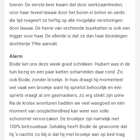
toeren. De eerste keer kwam dat door werkzaamheden;
voor haar teveel lawaai door het boren in beton en sinds
die tijd reageert ze heftig op alle mogelijke verstoringen
door lawaai. De herrie van vechtende buurkatten is ook een
trigger voor haar. De ellende is dat ze dan haar bloedeigen
dochtertje Yfke aanvalt.
Alarm
Bodiir liet ons deze week goed schrikken. Huibert was in de
tuin bezig en een paar katten scharrelden daar rond. Zo
ook Bodiir, zonder broekje. In huis draagt hij momenteel
wel vaak een broekje want hij sprietst behoorlijk en één
spriets vraagt al om gasmaskers, zo erg stinkt zijn urine.
Na de krolse avonturen hadden we veel wasgoed en één
moment van onoplettendheid kan weer een volle
schommel veroorzaken. De broekjes zijn namelijk niet
100% betrouwbaar. Gelukkig heeft Bodiir de gewoonte dat
hij ‘s nachts zo blij is dat hij met broekje aan op bed mag