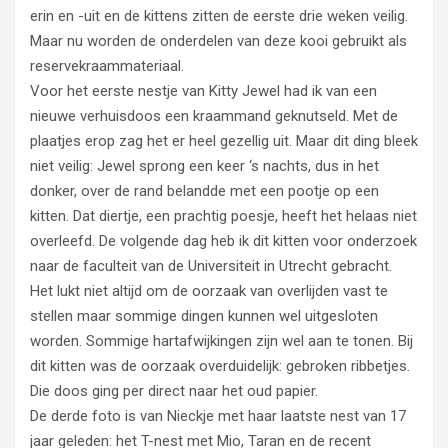
erin en -uit en de kittens zitten de eerste drie weken veilig.
Maar nu worden de onderdelen van deze kooi gebruikt als
reservekraammateriaal.
Voor het eerste nestje van Kitty Jewel had ik van een
nieuwe verhuisdoos een kraammand geknutseld. Met de
plaatjes erop zag het er heel gezellig uit. Maar dit ding bleek
niet veilig: Jewel sprong een keer ‘s nachts, dus in het
donker, over de rand belandde met een pootje op een
kitten. Dat diertje, een prachtig poesje, heeft het helaas niet
overleefd. De volgende dag heb ik dit kitten voor onderzoek
naar de faculteit van de Universiteit in Utrecht gebracht.
Het lukt niet altijd om de oorzaak van overlijden vast te
stellen maar sommige dingen kunnen wel uitgesloten
worden. Sommige hartafwijkingen zijn wel aan te tonen. Bij
dit kitten was de oorzaak overduidelijk: gebroken ribbetjes.
Die doos ging per direct naar het oud papier.
De derde foto is van Nieckje met haar laatste nest van 17
jaar geleden: het T-nest met Mio, Taran en de recent