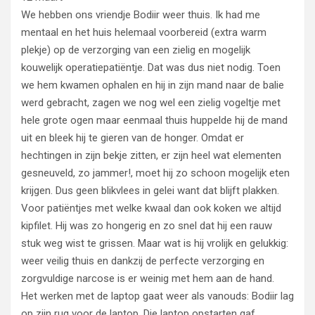
We hebben ons vriendje Bodiir weer thuis. Ik had me
mentaal en het huis helemaal voorbereid (extra warm
plekje) op de verzorging van een zielig en mogelijk
kouwelijk operatiepatiëntje. Dat was dus niet nodig. Toen
we hem kwamen ophalen en hij in zijn mand naar de balie
werd gebracht, zagen we nog wel een zielig vogeltje met
hele grote ogen maar eenmaal thuis huppelde hij de mand
uit en bleek hij te gieren van de honger. Omdat er
hechtingen in zijn bekje zitten, er zijn heel wat elementen
gesneuveld, zo jammer!, moet hij zo schoon mogelijk eten
krijgen. Dus geen blikvlees in gelei want dat blijft plakken.
Voor patiëntjes met welke kwaal dan ook koken we altijd
kipfilet. Hij was zo hongerig en zo snel dat hij een rauw
stuk weg wist te grissen. Maar wat is hij vrolijk en gelukkig:
weer veilig thuis en dankzij de perfecte verzorging en
zorgvuldige narcose is er weinig met hem aan de hand.
Het werken met de laptop gaat weer als vanouds: Bodiir lag
op zijn rug voor de laptop. Die laptop opstarten gaf