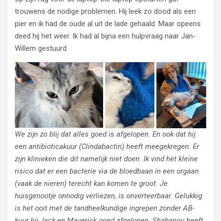
trouwens de nodige problemen. Hij leek zo dood als een
pier en ik had de oude al uit de lade gehaald. Maar opeens
deed hij het weer. Ik had al bijna een hulpvraag naar Jan-
Willem gestuurd.
We zijn zo blij dat alles goed is afgelopen. En ook dat hij
een antibioticakuur (Clindabactin) heeft meegekregen. Er
zijn klinieken die dit namelijk niet doen. Ik vind het kleine
risico dat er een bacterie via de bloedbaan in een orgaan
(vaak de nieren) terecht kan komen te groot. Je
huisgenootje onnodig verliezen, is onverteerbaar
.
Gelukkig
is het ooit met de tandheelkundige ingrepen zonder AB-
kuur bij Jack en Maverick goed afgelopen. Shabanou heeft