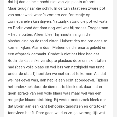
dat hij dan de hele nacht niet van zijn plaats afkomt.
Maar terug naar die schrik. In de tuin staat een zware pot
van aardewerk waar ‘s zomers een fonteintje op
zonnepanelen kan drijven. Natuurlijk stond die pot vol water
en Bodiir vond dat daar nog wel wat bij moest. Toegestaan
– het is buiten. Alleen bleef hij minutenlang in die
plashouding op de rand zitten. Huibert riep me om eens te
komen kijken. Alarm dus!! Meteen de dierenarts gebeld en
een afspraak gemaakt. Omdat ik niet het idee had dat
Bodiir de klassieke verstopte plasbuis door urinekristallen
had (geen volle blaas en wel iets van nattigheid van urine
onder de staart) hoefden we niet direct te komen. Als dat
wel het geval was, dan heb je een echt spoedgeval. Tijdens
het onderzoek door de dierenarts bleek ook daar dat er
geen sprake van een volle blaas was maar wel van een
mogelijke blaasontsteking. Bij verder onderzoek bleek ook
dat Bodiir aan één kant behoorlijk tandsteen en ontstoken
tandvlees heeft. Daar gaan we dus zo gauw mogelijk wat