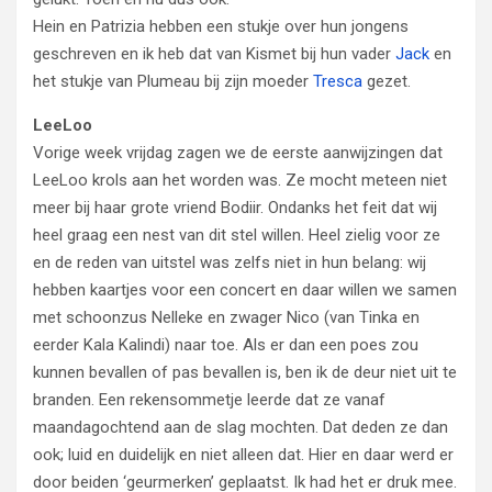
Hein en Patrizia hebben een stukje over hun jongens
geschreven en ik heb dat van Kismet bij hun vader
Jack
en
het stukje van Plumeau bij zijn moeder
Tresca
gezet.
LeeLoo
Vorige week vrijdag zagen we de eerste aanwijzingen dat
LeeLoo krols aan het worden was. Ze mocht meteen niet
meer bij haar grote vriend Bodiir. Ondanks het feit dat wij
heel graag een nest van dit stel willen. Heel zielig voor ze
en de reden van uitstel was zelfs niet in hun belang: wij
hebben kaartjes voor een concert en daar willen we samen
met schoonzus Nelleke en zwager Nico (van Tinka en
eerder Kala Kalindi) naar toe. Als er dan een poes zou
kunnen bevallen of pas bevallen is, ben ik de deur niet uit te
branden. Een rekensommetje leerde dat ze vanaf
maandagochtend aan de slag mochten. Dat deden ze dan
ook; luid en duidelijk en niet alleen dat. Hier en daar werd er
door beiden ‘geurmerken’ geplaatst. Ik had het er druk mee.