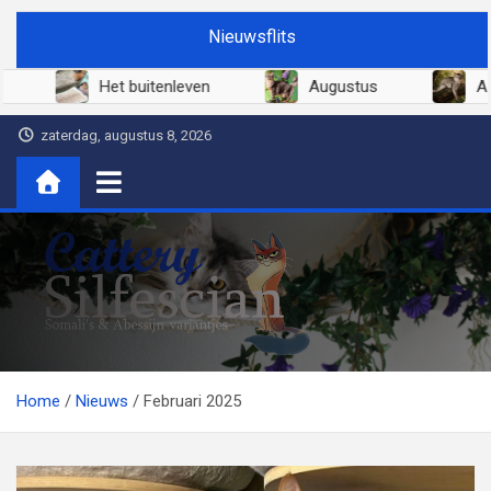
Ga
Nieuwsflits
naar
de
Juni 2026
Het buitenleven
August
inhoud
zaterdag, augustus 8, 2026
Cattery Silfescian
Somali's en soms Abessijn-variantjes
Home
Nieuws
Februari 2025