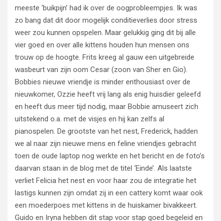
meeste ‘buikpijn’ had ik over de oogprobleempjes. Ik was
zo bang dat dit door mogelijk conditieverlies door stress
weer zou kunnen opspelen. Maar gelukkig ging dit bij alle
vier goed en over alle kittens houden hun mensen ons
trouw op de hoogte. Frits kreeg al gauw een uitgebreide
wasbeurt van zijn oom Cesar (zoon van Sher en Gio).
Bobbies nieuwe vriendje is minder enthousiast over de
nieuwkomer, Ozzie heeft vrij lang als enig huisdier geleefd
en heeft dus meer tijd nodig, maar Bobbie amuseert zich
uitstekend o.a. met de visjes en hij kan zelfs al
pianospelen. De grootste van het nest, Frederick, hadden
we al naar zijn nieuwe mens en feline vriendjes gebracht
toen de oude laptop nog werkte en het bericht en de foto’s
daarvan staan in de blog met de titel ‘Einde’. Als laatste
verliet Felicia het nest en voor haar zou de integratie het
lastigs kunnen zijn omdat zij in een cattery komt waar ook
een moederpoes met kittens in de huiskamer bivakkeert.
Guido en Iryna hebben dit stap voor stap goed begeleid en