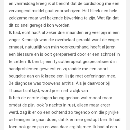
en vanmiddag kreeg ik al bericht dat de cardioloog me een
vervangend middel gaat voorschrijven. Het bleek een hele
zeldzame maar wel bekende bijwerking te zijn. Wat fijn dat
dit zo snel geregeld kon worden.
Ik had, echt had!, al zeker drie maanden erg veel pijn in een
vinger. Kennelijk was die overbelast geraakt want de vinger
ernaast, natuurlijk van mijn voorkeurshand, heeft al jaren
een blessure en is ooit gerepareerd door er een schroef in
te zetten. Ik ben bij een fysiotherapeut gespecialiseerd in
handproblemen geweest en zij raadde me een soort
beugeltje aan en ik kreeg een lijstje met oefeningen mee.
De diagnose was trouwens artritis. Als je daarvoor bij
Thuisarts.nl kijkt, word je er niet vrolijk van.
Ik heb de eerste dagen keurig gedaan wat moest maar
omdat de pijn, ook ‘s nachts in rust, alleen maar erger
werd, zag ik er op een ochtend zo tegenop om die pijnlijke
oefeningen te gaan doen, dat ik er mee gestopt ben. Ik had
toen ook geen pijn en was daar erg blij mee. Ik had al een