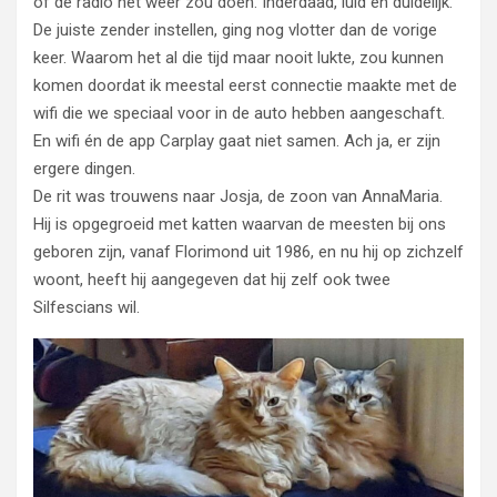
of de radio het weer zou doen. Inderdaad, luid en duidelijk.
De juiste zender instellen, ging nog vlotter dan de vorige
keer. Waarom het al die tijd maar nooit lukte, zou kunnen
komen doordat ik meestal eerst connectie maakte met de
wifi die we speciaal voor in de auto hebben aangeschaft.
En wifi én de app Carplay gaat niet samen. Ach ja, er zijn
ergere dingen.
De rit was trouwens naar Josja, de zoon van AnnaMaria.
Hij is opgegroeid met katten waarvan de meesten bij ons
geboren zijn, vanaf Florimond uit 1986, en nu hij op zichzelf
woont, heeft hij aangegeven dat hij zelf ook twee
Silfescians wil.