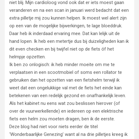
niet blij. Mijn cardioloog vond ook dat er iets moest gaan
veranderen en na een scan in januari werd bedacht dat een
extra pilletje mij zou kunnen helpen. Ik moest wel alert zijn
op een van de mogelijke bijwerkingen, te lage bloeddruk.
Daar heb ik inderdaad ervaring mee. Dat kan lelijk uit de
hand lopen. Ik heb een metertje dus bij duizeligheden kan ik
dit even checken en bij twijfel niet op de fiets óf het
helmpje opzetten.
Ik ben zo onlogisch: ik heb minder moeite om me te
verplaatsen in een scootmobiel of soms een rollator te
gebruiken dan het opzetten van een fietshelm terwijl ik
weet dat een ongelukkige val met de fiets het einde kan
betekenen van een redelijk gezond en onafhankelijk leven.
Als het kabinet nu eens wat zou beslissen hierover (of
over de vuurwerkellende) en iedereen op een elektrische
fiets een helm zou moeten dragen, ben ik de eerste.
Deze blog had niet voor niets eerder de titel
‘Wonderbaarlijke Genezing’ want al na drie pilletjes kreeg ik