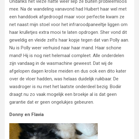
Ondanks het vieze natte weer liep ze buiten probleemloos
mee. Na de wandeling vanavond had Huibert haar wel met
een handdoek afgedroogd maar voor perfectie kwam ze
net naast mijn stoel voor het infraroodpaneeltje liggen om
haar krulletjes extra mooi te laten opdrogen. Sher vond dit
geweldig en vleide zelfs haar kopje tegen dat van Polly aan.
Nu is Polly weer verhuisd naar haar mand. Haar schone
mand! Hij is nog niet helemaal compleet. Alle onderdelen
zijn vandaag in de wasmachine geweest. Dat wij de
afgelopen dagen krolse meiden en dus ook een dito kater
over de vloer hadden, was helaas duidelijk ruikbaar. De
wasdroger is nu met het laatste onderdeel bezig. Bodiir
draagt nu zo vaak mogelijk een broekje al is dat geen
garantie dat er geen ongelukjes gebeuren.
Donny en Flavia