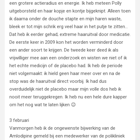
een grotere actieradius en energie. Ik heb meteen Polly
uitgeborsteld en haar kopje en kontje bijgeknipt. Alleen toen
ik daarna onder de douche stapte en mijn haren waste,
bleek er tot mijn schrik erg veel haar in het putje te zitten…
Dat heb ik eerder gehad; extreme haaruitval door medicatie.
De eerste keer in 2009 kon het worden verminderd door
een ander soort te krijgen. De tweede keer deed ik als
vrijwilliger mee aan een onderzoek en wisten we niet of ik
het echte medicijn of de placebo had. Ik heb de periode
niet volgemaakt: ik hield geen haar meer over en na de
stop was de haaruitval direct voorbij. Ik had dus
overduidelijk niet de placebo maar mijn volle dos heb ik
nooit meer teruggekregen. Ik heb nu een hele dure kapper
om het nog wat te laten lijken 😉
3 februari
Vanmorgen heb ik de ongewenste bijwerking van de
Amlodipine gemeld bij een medewerker van de polikliniek