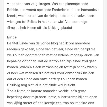
videootjes van ze gekregen. Van een pianospelende
Bobbie, een woest spelende Frederick met een interactieve
kreeft, wasbeurten van de kleintjes door hun volwassen
vriendjes tot Felicia in het kattenwiel. Van sommige
filmpjes heb ik een stil als kiekje geplaatst.
Einde
De titel ‘Einde’ van de vorige blog had ik om meerdere
redenen gekozen, einde van het jaar, einde van de tijd die
we zouden doorbrengen met de kittens, mogelijk einde van
bepaalde oorlogen. Dat de laptop aan zijn einde zou gaan
komen, kwam als een verrassing en tot mijn schrik waren
er heel wat mensen die het niet voor onmogelijk hielden
dat er een einde aan onze cattery zou gaan komen.
Gelukkig nog niet, al is dat einde wel in zicht.
Zoals ik me de laatste maanden voelde, zo’n grote
beperking door mijn hartfunctie, al hartkramp bij het lopen
van vijftig meter of een keertje een trap op, maakte ons