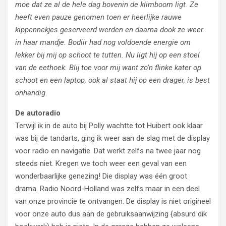
moe dat ze al de hele dag bovenin de klimboom ligt. Ze
heeft even pauze genomen toen er heerlijke rauwe
kippennekjes geserveerd werden en daarna dook ze weer
in haar mandje. Bodiir had nog voldoende energie om
lekker bij mij op schoot te tutten.
Nu ligt hij op een stoel
van de eethoek.
Blij toe voor mij want zo’n flinke kater op
schoot en een laptop, ook al staat hij op een drager, is best
onhandig
.
De autoradio
Terwijl ik in de auto bij Polly wachtte tot Huibert ook klaar
was bij de tandarts, ging ik weer aan de slag met de display
voor radio en navigatie. Dat werkt zelfs na twee jaar nog
steeds niet. Kregen we toch weer een geval van een
wonderbaarlijke genezing! Die display was één groot
drama. Radio Noord-Holland was zelfs maar in een deel
van onze provincie te ontvangen. De display is niet origineel
voor onze auto dus aan de gebruiksaanwijzing {absurd dik