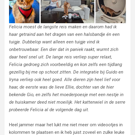
Felicia moest de langste reis maken en daarom had ik
haar getraind aan het dragen van een halsbandje én een
tuigje. Dubbelop want alleen een tuigje vind ik
onbetrouwbaar. Een dier dat in paniek raakt, wurmt zich
daar heel snel uit. De lange reis verliep super relaxt,
Felicia gedroeg zich voorbeeldig en kon zelfs een tijdlang
gezellig bij me op schoot zitten. De integratie bij Guido en
Iryna verliep ook heel goed. Alle dieren zijn heel lief voor
haar, de eerste was de lieve Ellie, dochter van de hier
bekende Gio, en zelfs het moederpoesje met een nestje in
de huiskamer deed niet moeilijk. Het kattenwiel in de serre
probeerde Felicia al de volgende dag uit.
Heel jammer maar het lukt me niet meer om videootjes in
kolommen te plaatsen en ik heb juist zoveel en zulke leuke