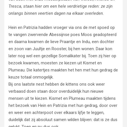
Tresca, staan hier om een hele verdrietige reden: ze zijn
onlangs binnen veertien dagen na elkaar overleden.
Hein en Patrizia hadden vroeger via ons de met spoed op
te vangen zwervende Abessijnse poes Moos geadopteerd
en daarna kwamen de lieve Praantje en Indu, een dochter
en zoon van Juultje en Rooster, bij hen wonen. Daar kon
later nog wel een gezellige Somalikater bij. Toen zij hier op
bezoek kwamen, moesten ze kiezen uit Kismet en
Plumeau. Die katertjes maakten het hen met hun gedrag de
keuze totaal onmogelijk.
Bij ons laatste nest hebben de kittens ons ook weer
verbaasd doen staan door overduidelijk hun nieuwe
mensen uit te kiezen. Kismet en Plumeau maakten tijdens
het bezoek van Hein en Patrizia met hun gedrag, door over
en weer een achterpoot over elkaars lijfje te leggen,
duidelijk dat zij absoluut samen wilden blijven: dat is ze dus
gelukt. Toen en nu dus ook.