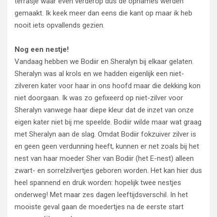
terrasje waar even verderop dus de opnames werden
gemaakt. Ik keek meer dan eens die kant op maar ik heb
nooit iets opvallends gezien.
Nog een nestje!
Vandaag hebben we Bodiir en Sheralyn bij elkaar gelaten.
Sheralyn was al krols en we hadden eigenlijk een niet-
zilveren kater voor haar in ons hoofd maar die dekking kon
niet doorgaan. Ik was zo gefixeerd op niet-zilver voor
Sheralyn vanwege haar diepe kleur dat de inzet van onze
eigen kater niet bij me speelde. Bodiir wilde maar wat graag
met Sheralyn aan de slag. Omdat Bodiir fokzuiver zilver is
en geen geen verdunning heeft, kunnen er net zoals bij het
nest van haar moeder Sher van Bodiir (het E-nest) alleen
zwart- en sorrelzilvertjes geboren worden. Het kan hier dus
heel spannend en druk worden: hopelijk twee nestjes
onderweg! Met maar zes dagen leeftijdsverschil. In het
mooiste geval gaan de moedertjes na de eerste start