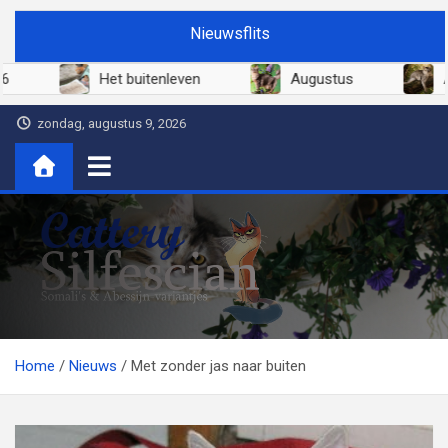
Ga
Nieuwsflits
naar
de
Juni 2026
Het buitenleven
Augustus
inhoud
zondag, augustus 9, 2026
Cattery Silfescian
Somali's en soms Abessijn-variantjes
Home
Nieuws
Met zonder jas naar buiten