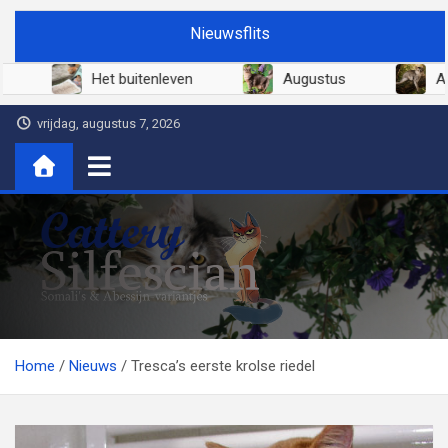
Ga
Nieuwsflits
naar
de
Juni 2026
Het buitenleven
Augustus
inhoud
vrijdag, augustus 7, 2026
Cattery Silfescian
Somali's en soms Abessijn-variantjes
Home
Nieuws
Tresca’s eerste krolse riedel