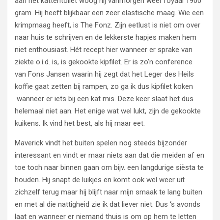
aan het kattentoilet woog hij vanmorgen weer royaal 1900
gram. Hij heeft blijkbaar een zeer elastische maag. Wie een
krimpmaag heeft, is The Fonz. Zijn eetlust is niet om over
naar huis te schrijven en de lekkerste hapjes maken hem
niet enthousiast. Hét recept hier wanneer er sprake van
ziekte o.i.d. is, is gekookte kipfilet. Er is zo’n conference
van Fons Jansen waarin hij zegt dat het Leger des Heils
koffie gaat zetten bij rampen, zo ga ik dus kipfilet koken
wanneer er iets bij een kat mis. Deze keer slaat het dus
helemaal niet aan. Het enige wat wel lukt, zijn de gekookte
kuikens. Ik vind het best, als hij maar eet.
Maverick vindt het buiten spelen nog steeds bijzonder
interessant en vindt er maar niets aan dat die meiden af en
toe toch naar binnen gaan om bijv. een langdurige siësta te
houden. Hij snapt de luikjes en komt ook wel weer uit
zichzelf terug maar hij blijft naar mijn smaak te lang buiten
en met al die nattigheid zie ik dat liever niet. Dus ‘s avonds
laat en wanneer er niemand thuis is om op hem te letten