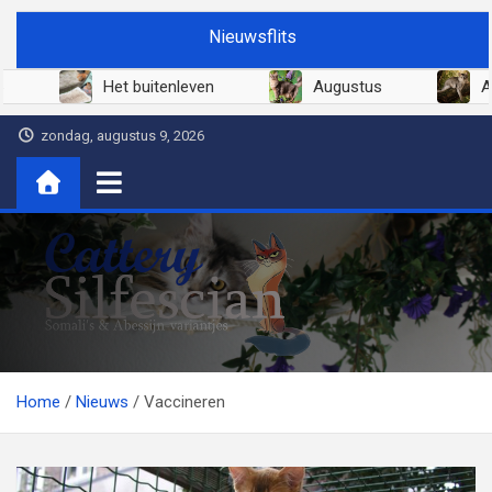
Ga
Nieuwsflits
naar
de
Juni 2026
Het buitenleven
Augustus
inhoud
zondag, augustus 9, 2026
Cattery Silfescian
Somali's en soms Abessijn-variantjes
Home
Nieuws
Vaccineren